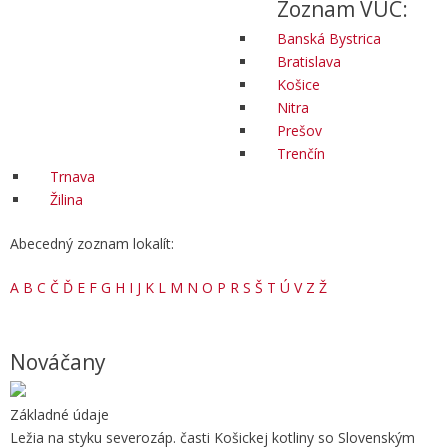
Zoznam VÚC:
Banská Bystrica
Bratislava
Košice
Nitra
Prešov
Trenčín
Trnava
Žilina
Abecedný zoznam lokalít:
A
B
C
Č
Ď
E
F
G
H
I
J
K
L
M
N
O
P
R
S
Š
T
Ú
V
Z
Ž
Nováčany
Základné údaje
Ležia na styku severozáp. časti Košickej kotliny so Slovenským