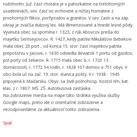
rudohorím. Juž. časť chotára je v pahorkatine na treťohorných
usadeninách, sev. časť vo vrchovine a nižšej hornatine z
prvohorných filitov, porfyroidov a granitov. V sev. časti a na záp.
okraji je zväčša dubový les. Má illimerizované a hnedé lesné pôdy.
Vyvinutá obec sa spomína r. 1323, z rúk Abovcov prešla do
majetku Semseyovcov. R. 1427, kedy patrila Mikulášovi Bebekovi
mala obec 20 port , od konca 15. stor. časť majetkov patrila
prepošstvu v Jasove, r. 1630 odviedla deviatok 1 portu od gazdov,
pol porty od želiarov. R. 1715 mala obec 6, r. 1720 13
domácností, r. 1772 54 rodín, r. 1828 107 domov a 751 obyv. V
obci bola už na zač. 19. stor. stanica pošty. V r. 1938 - 1945
pripojená k Maďarsku. Obyv. sa živili poľnohosp. Kostol rím. kat.
klas. z r. 1807. MŠ. ZŠ. Autobusová zastávka.
Na zobrazenie miesta na mape táto stránka využíva služby
Google maps, preto ide o orientačné zobrazenie a
nezodpovedáme za aktuálnosť tohto zobrazenia
Späť