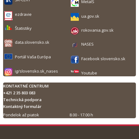
MetaIS
ezdravie
ua.gov.sk
Štatistiky
rokovania.gov.sk
data.slovensko.sk
NASES
Portál Vaša Európa
Facebook slovensko.sk
ig/slovensko.sk_nases
Youtube
KONTAKTNÉ CENTRUM
+421 2 35 803 083
Technická podpora
Kontaktný formulár
Pondelok až piatok
8.00 - 17.00 h
Tlač obsahu