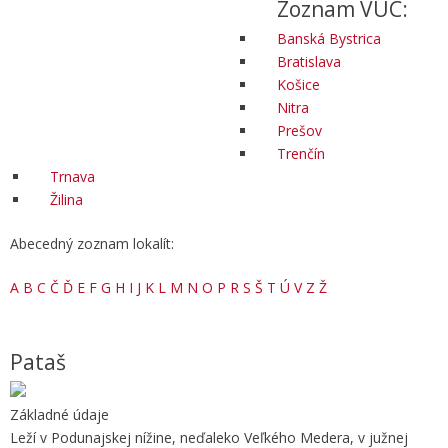
Zoznam VÚC:
Banská Bystrica
Bratislava
Košice
Nitra
Prešov
Trenčín
Trnava
Žilina
Abecedný zoznam lokalít:
A
B
C
Č
Ď
E
F
G
H
I
J
K
L
M
N
O
P
R
S
Š
T
Ú
V
Z
Ž
Pataš
Základné údaje
Leží v Podunajskej nížine, neďaleko Veľkého Medera, v južnej