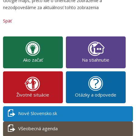
Google maps, preto ide o orientačné zobrazenie a
nezodpovedáme za aktuálnosť tohto zobrazenia
Späť
Ako začať
Na stiahnutie
Životné situácie
Otázky a odpovede
Nové Slovensko.sk
Všeobecná agenda