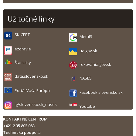
Užitočné linky
SK-CERT
MetaIS
ezdravie
ua.gov.sk
Štatistiky
rokovania.gov.sk
data.slovensko.sk
NASES
Portál Vaša Európa
Facebook slovensko.sk
ig/slovensko.sk_nases
Youtube
KONTAKTNÉ CENTRUM
+421 2 35 803 083
Technická podpora