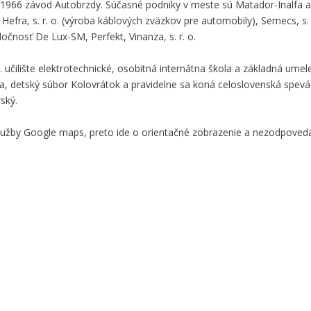
 1966 závod Autobrzdy. Súčasné podniky v meste sú Matador-Inalfa a.
, Hefra, s. r. o. (výroba káblových zväzkov pre automobily), Semecs, s. 
oločnosť De Lux-SM, Perfekt, Vinanza, s. r. o.
učilište elektrotechnické, osobitná internátna škola a základná umel
a, detský súbor Kolovrátok a pravidelne sa koná celoslovenská spevác
ský.
služby Google maps, preto ide o orientačné zobrazenie a nezodpove