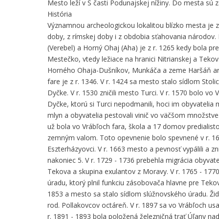
Mesto leží v S časti Podunajskej nížiny. Do mesta sú
História
Významnou archeologickou lokalitou blízko mesta je za
doby, z rímskej doby i z obdobia sťahovania národov. N
(Verebel) a Horný Ohaj (Aha) je z r. 1265 kedy bola p
Mestečko, vtedy ležiace na hranici Nitrianskej a Tekovs
Horného Ohaja-Dušníkov, Munkáča a zeme Haršáň arcibi
fare je z r. 1346. V r. 1424 sa mesto stalo sídlom Stolic
Dyčke. V r. 1530 zničili mesto Turci. V r. 1570 bolo 
Dyčke, ktorú si Turci nepodmanili, hoci im obyvateli
mlyn a obyvatelia pestovali vinič vo väčšom množstve. 
už bola vo Vrábľoch fara, škola a 17 domov predialis
zemným valom. Toto opevnenie bolo spevnené v r. 1653
Eszterházyovci. V r. 1663 mesto a pevnosť vypálili a zni
nakoniec 5. V r. 1729 - 1736 prebehla migrácia obyvat
Tekova a skupina exulantov z Moravy. V r. 1765 - 1770 
úradu, ktorý plnil funkciu zásobovača hlavne pre Tekovs
1853 a mesto sa stalo sídlom slúžnovského úradu. Žido
rod. Pollakovcov octáreň. V r. 1897 sa vo Vrábľoch usad
r. 1891 - 1893 bola položená železničná trať Úľany na