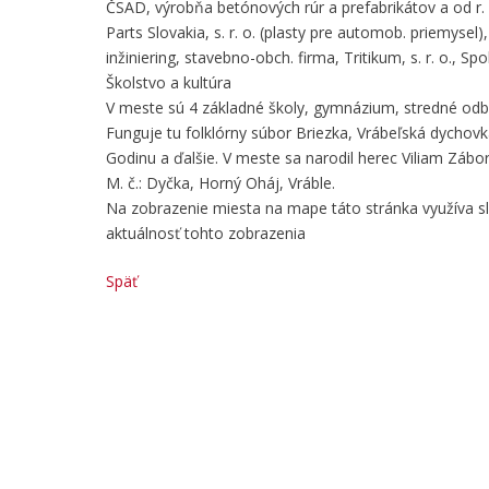
ČSAD, výrobňa betónových rúr a prefabrikátov a od r.
Parts Slovakia, s. r. o. (plasty pre automob. priemysel)
inžiniering, stavebno-obch. firma, Tritikum, s. r. o., Sp
Školstvo a kultúra
V meste sú 4 základné školy, gymnázium, stredné odb. 
Funguje tu folklórny súbor Briezka, Vrábeľská dychovk
Godinu a ďalšie. V meste sa narodil herec Viliam Zábor
M. č.: Dyčka, Horný Oháj, Vráble.
Na zobrazenie miesta na mape táto stránka využíva 
aktuálnosť tohto zobrazenia
Späť