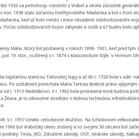
 1920 sa poľnohosp. robotníci z Vrábeľ a okolia zúčastnili generáln
o sa v nov. 1938 stalo súčasťou horthyovského Maďarska a bol v ňom zr
 Maďarska, keď už bolo mesto Levice obsadené oslobodzovacími vojs
y. Počas oslobodzovacích bojov zahynulo 6 osôb a 67 budov bolo úpl
anny Márie, ktorý bol postavený v rokoch 1898- 1901, keď pred tým z
. pol. 19. stor., rozšírený v r. 1874 v klasicistickom štýle. V Hornom Oha
a najstaršou stanicou Tekovskej župy a až do r. 1720 bola v súkr. r
icu. Po zoštátnení ponechala Mária Terézia dedičné právo vplyvným
a od r. 1913 Nedelákovci. V r. 1962 bola postavená nová budova pošty
 a Žitava. Je tu zdravotné stredisko s dobrou technickou infraštruktúr
e.
949. V r. 1957 vzniklo celoobecné družstvo. Na Schickovom veľkostat
júni 1960 bol Vrábeľský okres zrušený a so svojimi 30 obcami bol začl
i podniky: Tesla, JRD, Združené závody, OSP, Vinárske závody, Náku