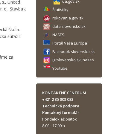
ua.gov.sk
 s., United
r. o., Stavba a
Štatistiky
rokovania.gov.sk
data.slovensko.sk
ecká škola.
NASES
ka súťaž I.
Portál Vaša Európa
Facebook slovensko.sk
dáme za
ig/slovensko.sk_nases
Youtube
KONTAKTNÉ CENTRUM
+421 2 35 803 083
Technická podpora
Kontaktný formulár
Pondelok až piatok
8.00 - 17.00 h