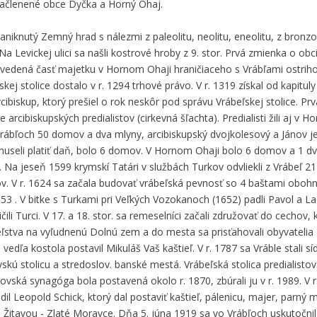
 začlenené obce Dyčka a Horný Ohaj.
niknutý Zemný hrad s nálezmi z paleolitu, neolitu, eneolitu, z bronzo
a Levickej ulici sa našli kostrové hroby z 9. stor. Prvá zmienka o obc
revedená časť majetku v Hornom Ohaji hraničiaceho s Vrábľami ostriho
kej stolice dostalo v r. 1294 trhové právo. V r. 1319 získal od kapitul
skup, ktorý prešiel o rok neskôr pod správu Vrábeľskej stolice. Pr
e arcibiskupských predialistov (cirkevná šľachta). Predialisti žili aj v 
vo Vrábľoch 50 domov a dva mlyny, arcibiskupský dvojkolesový a Jánov 
a museli platiť daň, bolo 6 domov. V Hornom Ohaji bolo 6 domov a 1
Na jeseň 1599 krymskí Tatári v službách Turkov odvliekli z Vrábeľ 21 ľ
tov. V r. 1624 sa začala budovať vrábeľská pevnosť so 4 baštami ob
 . V bitke s Turkami pri Veľkých Vozokanoch (1652) padli Pavol a La
čili Turci. V 17. a 18. stor. sa remeselníci začali združovať do cechov,
eľstva na vyľudnenú Dolnú zem a do mesta sa prisťahovali obyvatelia z
vedľa kostola postavil Mikuláš Vaš kaštieľ. V r. 1787 sa Vráble stali 
kú stolicu a stredoslov. banské mestá. Vrábeľská stolica predialistov 
vská synagóga bola postavená okolo r. 1870, zbúrali ju v r. 1989. V r
il Leopold Schick, ktorý dal postaviť kaštieľ, pálenicu, majer, parný ml
d Žitavou - Zlaté Moravce. Dňa 5. júna 1919 sa vo Vrábľoch uskutočnil