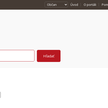
Úvod
O portáli
Pom