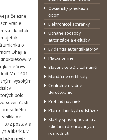
Občiansky preukaz s
čipom
vej a železnej
iach Vráble
Elektronické schránky
mskej kapitule.
Uznané spôsoby
y majetok
autorizácie a e-služby
vá zmienka o
Evidencia autentifikátorov
Hornom Ohaji a
Platba online
jednokolesový. V
 dvojkameňový
Slovenské eID v zahraničí
udí. V r. 1601
Mandátne certifikáty
ohnanými vysokým
Centrálne úradné
dislav
doručovanie
 ktorých bolo
Prehľad noviniek
o sever. častí
sídlom soľného
Plán technických odstávok
zanikla v r.
Služby sprístupňovania a
. 1872 postavila
zdieľania doručovaných
yn a likérku. V
rozhodnutí
a bitka medzi