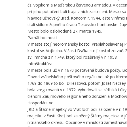
čs. vojskom a Maďarskou červenou armádou. V decembri
pri jeho potlačení boli traja z nich zastrelení. Mest
hlavnoslúžnovský úrad. Koncom r. 1944, ešte v rámci
stali sídlom župného úradu Tekovsko-hontianskej žup
Mesto bolo oslobodené 27. marca 1945.
Pamätihodnosti
V meste stojí neorománsky kostol Preblahoslavenej P
kostol sv. Vojtecha. V časti Dyčka stojí kostol zo zač. 2
sv. Imricha z r. 1749, ktorý bol rozšírený v r. 1958.
Infraštruktúra
V meste bola už v r. 1670 postavená budova pošty. Bol
Obvod vrábeľského poštového regálu bol až po Kremn
1769 do 1869 to boli Dilleszovci, potom Jozef Nécsey 
bola zregulovaná v r. 1972. Vybudovali sa sídliská Lúky
členom Záujmového regionálneho združenia Mochovc
Hospodárstvo
JRD a Štátne majetky vo Vrábľoch boli založené v r. 1
majetku v časti Kíreš bol založený Štátny majetok. V 
nitrianskeho okresu. Občanov v minulosti zamestnával