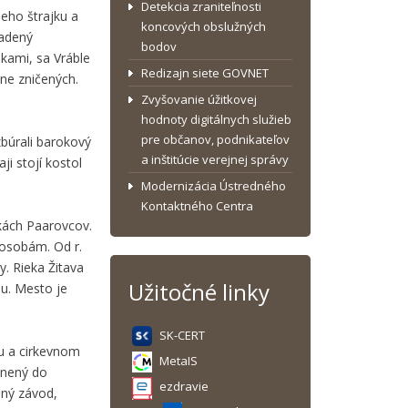
Detekcia zraniteľnosti
eho štrajku a
koncových obslužných
iadený
bodov
kami, sa Vráble
Redizajn siete GOVNET
ne zničených.
Zvyšovanie úžitkovej
hodnoty digitálnych služieb
pre občanov, podnikateľov
búrali barokový
a inštitúcie verejnej správy
ji stojí kostol
Modernizácia Ústredného
Kontaktného Centra
ukách Paarovcov.
 osobám. Od r.
. Rieka Žitava
Užitočné linky
ou. Mesto je
SK-CERT
ku a cirkevnom
MetaIS
enený do
ezdravie
pný závod,