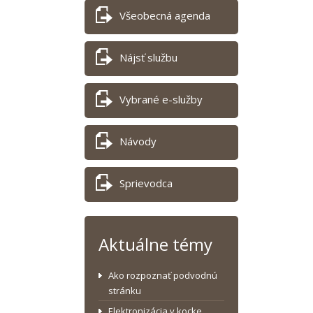
Všeobecná agenda
Nájsť službu
Vybrané e-služby
Návody
Sprievodca
Aktuálne témy
Ako rozpoznať podvodnú
stránku
Elektronizácia v kocke