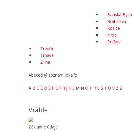
Banská Bystr
Bratislava
Košice
Nitra
Prešov
Trenčín
Trnava
Žilina
Abecedný zoznam lokalít:
A
B
C
Č
Ď
E
F
G
H
I
J
K
L
M
N
O
P
R
S
Š
T
Ú
V
Z
Ž
Vráble
Základné údaje