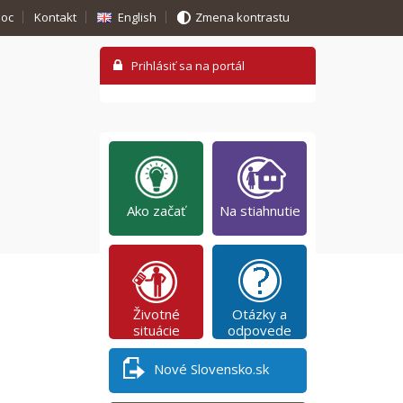
oc
Kontakt
English
Zmena kontrastu
Ako začať
Na stiahnutie
Životné
Otázky a
situácie
odpovede
Nové Slovensko.sk