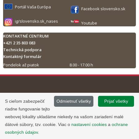
Portál Vaša Európa
Facebook slovensko.sk
ig/slovensko.sk_nases
Youtube
KONTAKTNÉ CENTRUM
+421 2 35 803 083
Technická podpora
Kontaktný formulár
Pondelok až piatok
8.00 - 17.00 h
Tlač obsahu
©
2013 - 2026, Slovensko.sk
Prevádzku stránky
S cieľom zabezpečiť
Odmietnuť všetky
Prijať všetky
Informácie zverejnené na portáli
www.slovensko.sk a správu jej
riadne fungovanie tejto
majú informatívny charakter.
obsahu zabezpečuje
webovej lokality ukladáme niekedy na vašom zariadení malé
Národná agentúra pre sieťové a
dátové súbory, tzv. cookie. Viac o
nastavení cookies
a
ochrane
elektronické služby
.
osobných údajov
.