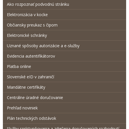
Ako rozpoznať podvodnú stránku
Elektronizácia v kocke
Občiansky preukaz s čipom
Elektronické schránky
Uznané spôsoby autorizácie a e-služby
Evidencia autentifikátorov
Platba online
Slovenské eID v zahraničí
Mandátne certifikáty
Centrálne úradné doručovanie
Prehľad noviniek
Plán technických odstávok
Služby sprístupňovania a zdieľania doručovaných rozhodnutí