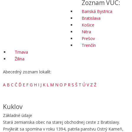
Zoznam VÚC:
Banská Bystrica
Bratislava
Košice
Nitra
Prešov
Trenčín
Trnava
Žilina
Abecedný zoznam lokalít:
A
B
C
Č
Ď
E
F
G
H
I
J
K
L
M
N
O
P
R
S
Š
T
Ú
V
Z
Ž
Kuklov
Základné údaje
Stará zemianska obec na starej obchodnej ceste z Bratislavy.
Prvýkrát sa spomína v roku 1394, patrila panstvu Ostrý Kameň,