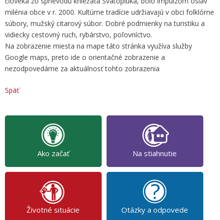
človeka zo sprievodu kniežaťa Svätopluka, bolo impulzom osláv
milénia obce v r. 2000. Kultúrne tradície udržiavajú v obci folklórne
súbory, mužský citarový súbor. Dobré podmienky na turistiku a
vidiecky cestovný ruch, rybárstvo, poľovníctvo.
Na zobrazenie miesta na mape táto stránka využíva služby
Google maps, preto ide o orientačné zobrazenie a
nezodpovedáme za aktuálnosť tohto zobrazenia
Späť
Ako začať
Na stiahnutie
Životné situácie
Otázky a odpovede