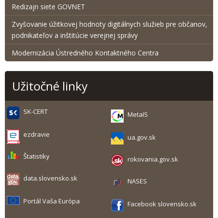
Redizajn siete GOVNET
Zvyšovanie úžitkovej hodnoty digitálnych služieb pre občanov,
podnikateľov a inštitúcie verejnej správy
Modernizácia Ústredného Kontaktného Centra
Užitočné linky
SK-CERT
MetaIS
ezdravie
ua.gov.sk
Štatistiky
rokovania.gov.sk
data.slovensko.sk
NASES
Portál Vaša Európa
Facebook slovensko.sk