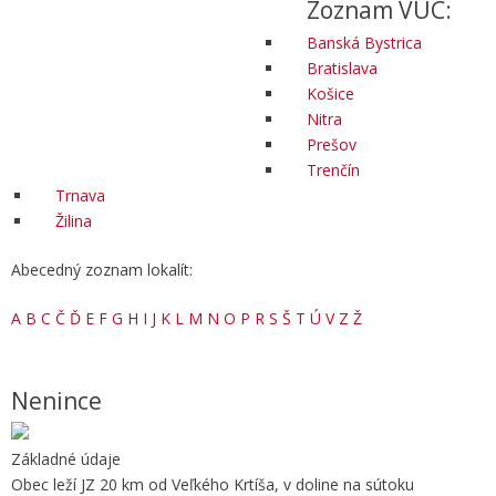
Zoznam VÚC:
Banská Bystrica
Bratislava
Košice
Nitra
Prešov
Trenčín
Trnava
Žilina
Abecedný zoznam lokalít:
A
B
C
Č
Ď
E
F
G
H
I
J
K
L
M
N
O
P
R
S
Š
T
Ú
V
Z
Ž
Nenince
Základné údaje
Obec leží JZ 20 km od Veľkého Krtíša, v doline na sútoku