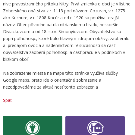
nive pravostranného prítoku Nitry. Prvá zmienka o obci je v listine
Zoborského opátstva z r. 1113 pod názvom Cozuran, v r. 1275
ako Kuchure, v r. 1808 Kocúr a od r. 1920 sa používa terajší
názov. Obec pôvodne patrila nitrianskemu hradu, neskoršie
Diviackovcom a od 18. stor. Simonyiovcom. Obyvateľstvo sa
popri poľnohosp., ktoré bolo hlavným zdrojom obživy, zaoberalo
aj predajom ovocia a nádenníctvom. V súčasnosti sa časť
obyvateľstva zaoberá poľnohosp. a časť pracuje v podnikoch v
blízkom okolí.
Na zobrazenie miesta na mape táto stránka využíva služby
Google maps, preto ide o orientačné zobrazenie a
nezodpovedáme za aktuálnosť tohto zobrazenia
Späť