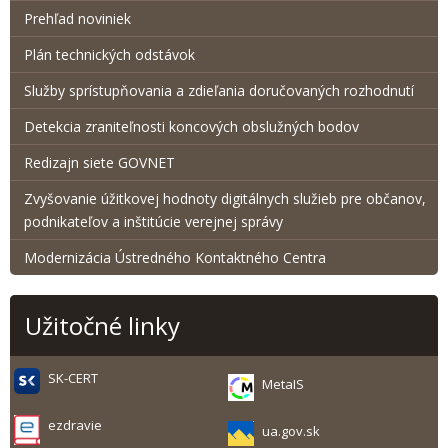
Prehľad noviniek
Plán technických odstávok
Služby sprístupňovania a zdieľania doručovaných rozhodnutí
Detekcia zraniteľnosti koncových obslužných bodov
Redizajn siete GOVNET
Zvyšovanie úžitkovej hodnoty digitálnych služieb pre občanov,
podnikateľov a inštitúcie verejnej správy
Modernizácia Ústredného Kontaktného Centra
Užitočné linky
SK-CERT
MetaIS
ezdravie
ua.gov.sk