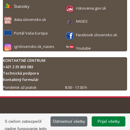
Štatistiky
rokovania.gov.sk
data.slovensko.sk
NASES
Portál Vaša Európa
Facebook slovensko.sk
ig/slovensko.sk_nases
Youtube
KONTAKTNÉ CENTRUM
+421 2 35 803 083
Technická podpora
Kontaktný formulár
Pondelok až piatok
8.00 - 17.00 h
Tlač obsahu
©
2013 - 2026, Slovensko.sk
Prevádzku stránky
S cieľom zabezpečiť
Odmietnuť všetky
Prijať všetky
Informácie zverejnené na portáli
www.slovensko.sk a správu jej
riadne fungovanie tejto