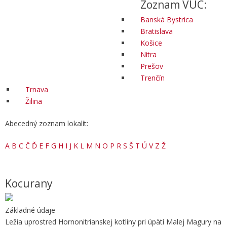
Zoznam VÚC:
Banská Bystrica
Bratislava
Košice
Nitra
Prešov
Trenčín
Trnava
Žilina
Abecedný zoznam lokalít:
A
B
C
Č
Ď
E
F
G
H
I
J
K
L
M
N
O
P
R
S
Š
T
Ú
V
Z
Ž
Kocurany
Základné údaje
Ležia uprostred Hornonitrianskej kotliny pri úpätí Malej Magury na