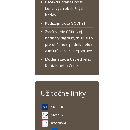
Detekcia zraniteľnosti
koncových obslužných
bodov
Redizajn siete GOVNET
Zvyšovanie úžitkovej
hodnoty digitálnych služieb
pre občanov, podnikateľov
a inštitúcie verejnej správy
Modernizácia Ústredného
Kontaktného Centra
Užitočné linky
SK-CERT
MetaIS
ezdravie