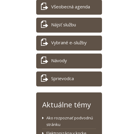
Všeobecná agenda
Nájsť službu
Vybrané e-služby
Návody
Sprievodca
Aktuálne témy
Ako rozpoznať podvodnú
stránku
Elektronizácia v kocke