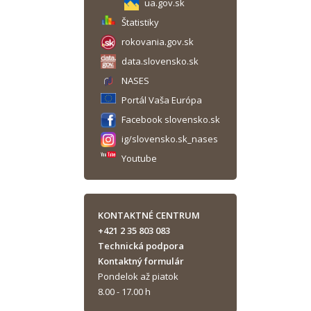
ua.gov.sk
Štatistiky
rokovania.gov.sk
data.slovensko.sk
NASES
Portál Vaša Európa
Facebook slovensko.sk
ig/slovensko.sk_nases
Youtube
KONTAKTNÉ CENTRUM
+421 2 35 803 083
Technická podpora
Kontaktný formulár
Pondelok až piatok
8.00 - 17.00 h