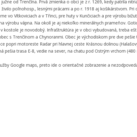
južne od Trenčína. Prvá zmienka o obci je z r. 1269, kedy patrila nit
živilo poľnohosp., lesnými prácami a po r. 1918 aj košikárstvom. Pri o
e vo Vítkoviciach a v Třinci, pre huty v Kunčiciach a pre výrobu bižuté
 na výrobu vápna. Na okolí je aj niekoľko minerálnych prameňov. Gotic
ér v kostole je novodobý. Infraštruktúra je v obci vybudovaná, treba e
obec s Trenčínom a Chynoranmi. Obec je východiskom pre dve pešie tu
nice popri motoreste Radar pri hlavnej ceste Krásnou dolinou (Halaš
 pešia trasa E-8, vedie na sever, na chatu pod Ostrým vrchom (480 m
služby Google maps, preto ide o orientačné zobrazenie a nezodpove