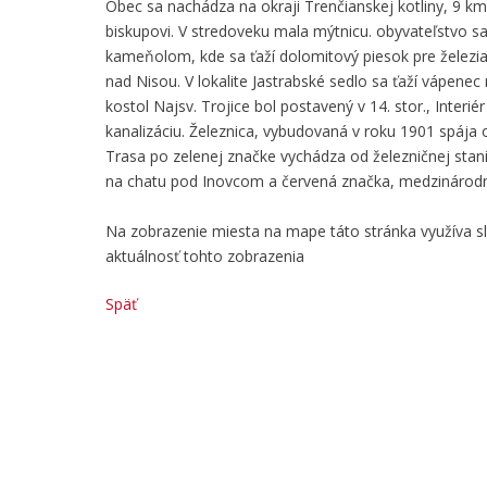
Obec sa nachádza na okraji Trenčianskej kotliny, 9 km 
biskupovi. V stredoveku mala mýtnicu. obyvateľstvo sa 
kameňolom, kde sa ťaží dolomitový piesok pre železiarn
nad Nisou. V lokalite Jastrabské sedlo sa ťaží vápenec
kostol Najsv. Trojice bol postavený v 14. stor., Interi
kanalizáciu. Železnica, vybudovaná v roku 1901 spája 
Trasa po zelenej značke vychádza od železničnej sta
na chatu pod Inovcom a červená značka, medzinárodná
Na zobrazenie miesta na mape táto stránka využíva 
aktuálnosť tohto zobrazenia
Späť