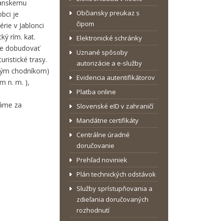
rianskemu
Občiansky preukaz s
bci je
čipom
rie v Jablonci
ký rím. kat.
Elektronické schránky
šte dobudovať
Uznané spôsoby
ristické trasy.
autorizácie a e-služby
ovým chodníkom)
Evidencia autentifikátorov
 n. m. ),
Platba online
dáme za
Slovenské eID v zahraničí
Mandátne certifikáty
Centrálne úradné
doručovanie
Prehľad noviniek
Plán technických odstávok
Služby sprístupňovania a
zdieľania doručovaných
rozhodnutí