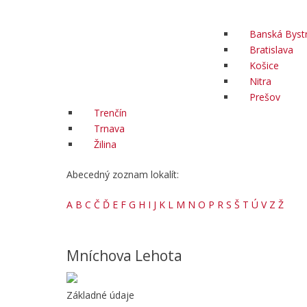
Banská Bystr
Bratislava
Košice
Nitra
Prešov
Trenčín
Trnava
Žilina
Abecedný zoznam lokalít:
A
B
C
Č
Ď
E
F
G
H
I
J
K
L
M
N
O
P
R
S
Š
T
Ú
V
Z
Ž
Mníchova Lehota
Základné údaje