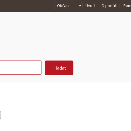
Úvod
O portáli
Pom