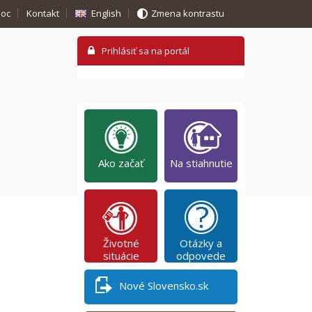
oc
Kontakt
English
Zmena kontrastu
Ako začať
Na stiahnutie
Životné
Otázky a
situácie
odpovede
Nové Slovensko.sk