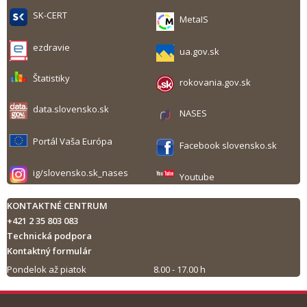
SK-CERT
MetaIS
ezdravie
ua.gov.sk
Štatistiky
rokovania.gov.sk
data.slovensko.sk
NASES
Portál Vaša Európa
Facebook slovensko.sk
ig/slovensko.sk_nases
Youtube
KONTAKTNÉ CENTRUM
+421 2 35 803 083
Technická podpora
Kontaktný formulár
Pondelok až piatok
8.00 - 17.00 h
Tlač obsahu