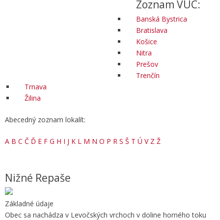
Zoznam VÚC:
Banská Bystrica
Bratislava
Košice
Nitra
Prešov
Trenčín
Trnava
Žilina
Abecedný zoznam lokalít:
A
B
C
Č
Ď
E
F
G
H
I
J
K
L
M
N
O
P
R
S
Š
T
Ú
V
Z
Ž
Nižné Repaše
Základné údaje
Obec sa nachádza v Levočských vrchoch v doline horného toku