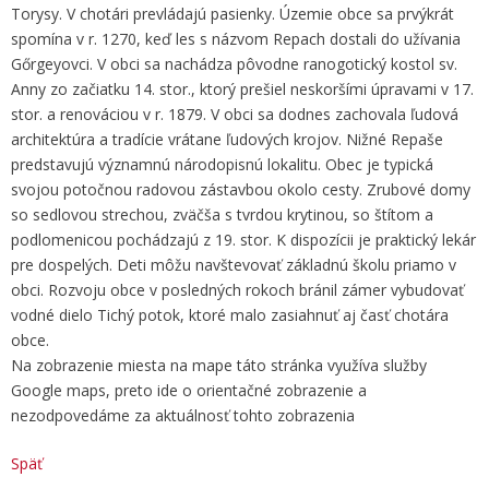
Torysy. V chotári prevládajú pasienky. Územie obce sa prvýkrát
spomína v r. 1270, keď les s názvom Repach dostali do užívania
Gőrgeyovci. V obci sa nachádza pôvodne ranogotický kostol sv.
Anny zo začiatku 14. stor., ktorý prešiel neskoršími úpravami v 17.
stor. a renováciou v r. 1879. V obci sa dodnes zachovala ľudová
architektúra a tradície vrátane ľudových krojov. Nižné Repaše
predstavujú významnú národopisnú lokalitu. Obec je typická
svojou potočnou radovou zástavbou okolo cesty. Zrubové domy
so sedlovou strechou, zväčša s tvrdou krytinou, so štítom a
podlomenicou pochádzajú z 19. stor. K dispozícii je praktický lekár
pre dospelých. Deti môžu navštevovať základnú školu priamo v
obci. Rozvoju obce v posledných rokoch bránil zámer vybudovať
vodné dielo Tichý potok, ktoré malo zasiahnuť aj časť chotára
obce.
Na zobrazenie miesta na mape táto stránka využíva služby
Google maps, preto ide o orientačné zobrazenie a
nezodpovedáme za aktuálnosť tohto zobrazenia
Späť