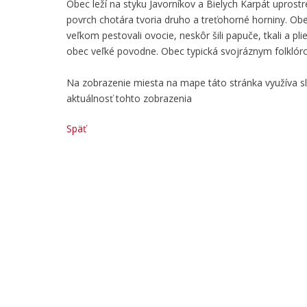
Obec leží na styku Javorníkov a Bielych Karpát uprost
povrch chotára tvoria druho a treťohorné horniny. Ob
veľkom pestovali ovocie, neskôr šili papuče, tkali a pli
obec veľké povodne. Obec typická svojráznym folklóro
Na zobrazenie miesta na mape táto stránka využíva 
aktuálnosť tohto zobrazenia
Späť