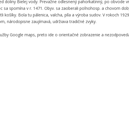
red doliny Bielej vody. Prevažne odlesnený pahorkatinný, po obvode v
ec sa spomína v r. 1471. Obyv. sa zaoberali poľnohosp. a chovom dob
etli košíky. Bola tu pálenica, valcha, píla a výroba sudov. V rokoch 1929
m, národopisne zaujímavá, udržiava tradičné zvyky.
služby Google maps, preto ide o orientačné zobrazenie a nezodpove