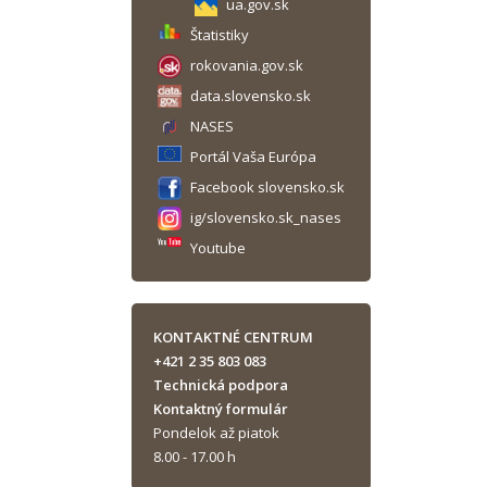
ua.gov.sk
Štatistiky
rokovania.gov.sk
data.slovensko.sk
NASES
Portál Vaša Európa
Facebook slovensko.sk
ig/slovensko.sk_nases
Youtube
KONTAKTNÉ CENTRUM
+421 2 35 803 083
Technická podpora
Kontaktný formulár
Pondelok až piatok
8.00 - 17.00 h