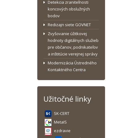
Detekcia zraniteľnosti
koncových obslužných
bodov
Redizajn siete GOVNET
Zvyšovanie úžitkovej
hodnoty digitálnych služieb
pre občanov, podnikateľov
a inštitúcie verejnej správy
Modernizácia Ústredného
Kontaktného Centra
Užitočné linky
SK-CERT
MetaIS
ezdravie