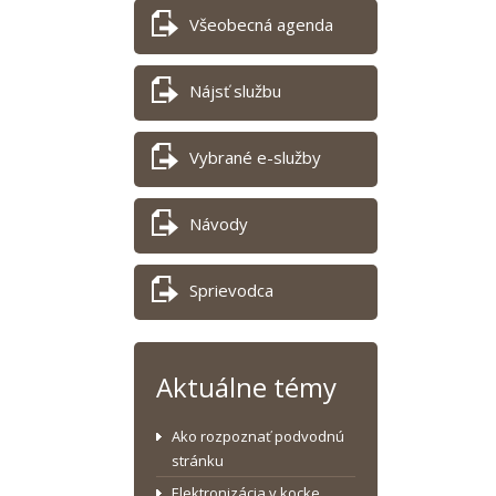
Všeobecná agenda
Nájsť službu
Vybrané e-služby
Návody
Sprievodca
Aktuálne témy
Ako rozpoznať podvodnú
stránku
Elektronizácia v kocke