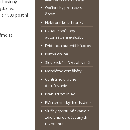
rchovinný
Občiansky preukaz s
ytka, vo
čipom
 a 1939 postihli
Elektronické schránky
Uznané spôsoby
dáme za
autorizácie a e-služby
Evidencia autentifikátorov
Platba online
Slovenské eID v zahraničí
Mandátne certifikáty
Centrálne úradné
doručovanie
Prehľad noviniek
Plán technických odstávok
Služby sprístupňovania a
zdieľania doručovaných
rozhodnutí