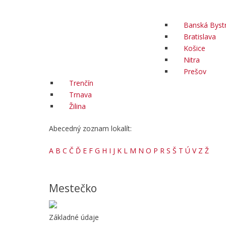
Banská Bystr
Bratislava
Košice
Nitra
Prešov
Trenčín
Trnava
Žilina
Abecedný zoznam lokalít:
A
B
C
Č
Ď
E
F
G
H
I
J
K
L
M
N
O
P
R
S
Š
T
Ú
V
Z
Ž
Mestečko
Základné údaje