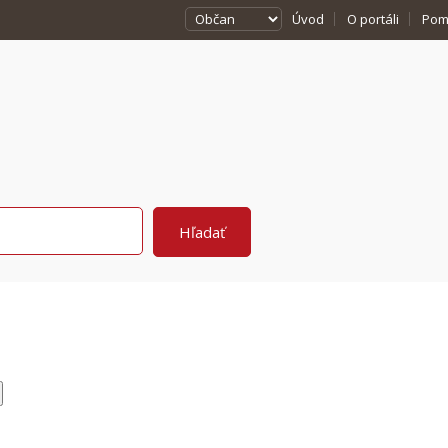
Úvod
O portáli
Pom