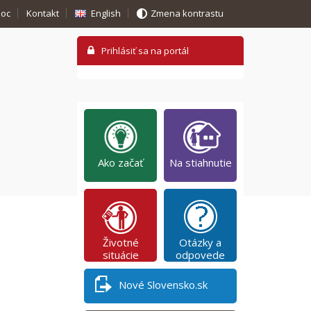
oc
Kontakt
English
Zmena kontrastu
Ako začať
Na stiahnutie
Životné
Otázky a
situácie
odpovede
Nové Slovensko.sk