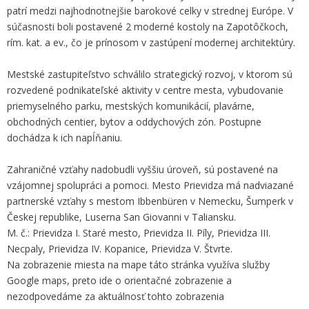
patrí medzi najhodnotnejšie barokové celky v strednej Európe. V
súčasnosti boli postavené 2 moderné kostoly na Zapotôčkoch,
rím. kat. a ev., čo je prínosom v zastúpení modernej architektúry.
Mestské zastupiteľstvo schválilo strategický rozvoj, v ktorom sú
rozvedené podnikateľské aktivity v centre mesta, vybudovanie
priemyselného parku, mestských komunikácií, plavárne,
obchodných centier, bytov a oddychových zón. Postupne
dochádza k ich napĺňaniu.
Zahraničné vzťahy nadobudli vyššiu úroveň, sú postavené na
vzájomnej spolupráci a pomoci. Mesto Prievidza má nadviazané
partnerské vzťahy s mestom Ibbenbüren v Nemecku, Šumperk v
Českej republike, Luserna San Giovanni v Taliansku.
M. č.: Prievidza I. Staré mesto, Prievidza II. Píly, Prievidza III.
Necpaly, Prievidza IV. Kopanice, Prievidza V. Štvrte.
Na zobrazenie miesta na mape táto stránka využíva služby
Google maps, preto ide o orientačné zobrazenie a
nezodpovedáme za aktuálnosť tohto zobrazenia