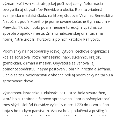
význam kvôli vzniku strategickej poštovej cesty. Reformácia
ovplyvnila aj obyvateľov Prievidze a okolia. Bola tu zriadená
evanjelická mestská škola, na ktorej študoval Vavrinec Benedikti z
Nedožier, podľa ktorého je pomenované súčasné Gymnázium v
Prievidzi. 17. stor. bolo poznamenané tureckými vpádmi, čo
spôsobilo úpadok mesta. Zmenu náboženskej orientácie na
hornej Nitre urobili Thurzovci a po nich katolícki Pálffyovci.
Podmienky na hospodársky rozvoj vytvorili cechové organizácie,
kde sa združovali rôzni remeselníci, napr. súkenníci, krajčíri,
gombičkári, čižmári a mäsiari. Obyvatelia sa venovali aj
poľnohospodárstvu, najmä pestovaniu obilnín, hrozna a šafránu.
Darilo sa tiež ovocinárstvu a vhodné boli aj podmienky na ťažbu a
spracovanie dreva.
Významnou historickou udalosťou v 18. stor. bola vzbura žien,
ktorá bola literárne a filmovo spracovaná. Spor o právoplatnosť
mestských slobôd Prievidze vyústil v marci 1770 do otvoreného
boja s bojnickým panstvom. Vzbura bola potlačená a privilégiá