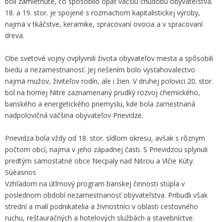
boli zamietnuté, čo spôsobilo opäť väčšiu chudobu obyvateľstva.
18. a 19. stor. je spojené s rozmachom kapitalistickej výroby,
najmä v tkáčstve, keramike, spracovaní ovocia a v spracovaní
dreva.
Obe svetové vojny ovplyvnili života obyvateľov mesta a spôsobili
biedu a nezamestnanosť. Jej riešením bolo vysťahovalectvo
najmä mužov, živiteľov rodín, ale i žien. V druhej polovici 20. stor.
bol na hornej Nitre zaznamenaný prudký rozvoj chemického,
banského a energetického priemyslu, kde bola zamestnaná
nadpolovičná väčšina obyvateľov Prievidze.
Prievidza bola vždy od 18. stor. sídlom okresu, avšak s rôznym
počtom obcí, najmä v jeho západnej časti. S Prievidzou splynuli
predtým samostatné obce Necpaly nad Nitrou a Vlčie Kúty.
Súèasnos
Vzhľadom na útlmový program banskej činnosti stúpla v
poslednom období nezamestnanosť obyvateľstva. Pribudli však
strední a malí podnikatelia a živnostníci v oblasti cestovného
ruchu, reštauračných a hotelových službách a stavebníctve.