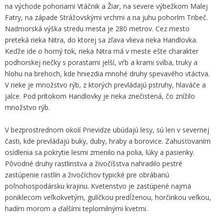
na východe pohoriami Vtáčnik a Žiar, na severe výbežkom Malej
Fatry, na západe Strážovskými vrchmi a na juhu pohorím Tribeč.
Nadmorská výška stredu mesta je 280 metrov. Cez mesto
preteká rieka Nitra, do ktorej sa zľava vlieva rieka Handlovka.
Keďže ide o horný tok, rieka Nitra má v meste ešte charakter
podhorskej riečky s porastami jelší, vŕb a krami svíba, truky a
hlohu na brehoch, kde hniezdia mnohé druhy spevavého vtáctva.
V rieke je množstvo rýb, z ktorých prevládajú pstruhy, hlaváče a
jalce. Pod prítokom Handlovky je rieka znečistená, čo znížilo
množstvo rýb.
V bezprostrednom okolí Prievidze ubúdajú lesy, sú len v severnej
časti, kde prevládajú buky, duby, hraby a borovice. Zahusťovaním
osídlenia sa pokrytie lesmi zmenilo na polia, lúky a pasienky.
Pôvodné druhy rastlinstva a živočíšstva nahradilo pestré
zastúpenie rastlín a živočíchov typické pre obrábanú
poľnohospodársku krajinu. Kvetenstvo je zastúpené najmä
poniklecom veľkokvetým, guličkou predĺženou, horčinkou veľkou,
hadím morom a ďalšími teplomilnými kvetmi.