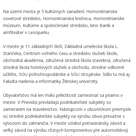
Na území mesta je 5 kultúrnych zariadení: Hornonitrianske
osvetové stredisko, Hornonitrianska knižnica, Hornonitrianske
múzeum, Kultúrne a spoločenské stredisko, kino Baník a
amfiteáter v Lesoparku.
V meste je 11 základných škôl, Základná umelecká škola L.
Stančeka, Centrum voľného času a stredisko služieb škole,
obchodná akadémia, združená stredná škola stavebná, združená
stredná škola hotelových služieb a obchodu, stredné odborné
učilište, SOU poľnohospodárske a SOU strojárske. Sídlo tu má aj
Fakulta riadenia a informatiky Žilinskej univerzity.
Obyvateľstvo má len málo príležitostí zamestnať sa priamo v
meste. V Prievidzi prevládajú podnikateľské subjekty so
zameraním na stavebníctvo. Nástupcom v obuvníckom priemysle
sú stredné podnikateľské subjekty na výrobu obuvi prevažne s
vývozom do zahraničia. V meste vznikol potravinársky závod a
veľký závod na výrobu rôznych komponentov pre automobilový