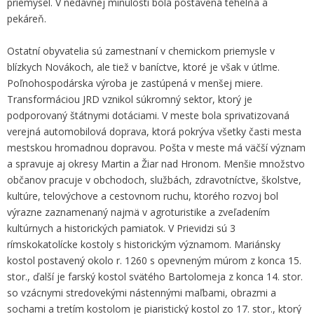
priemysel. V nedávnej minulosti bola postavená tehelňa a
pekáreň.
Ostatní obyvatelia sú zamestnaní v chemickom priemysle v
blízkych Novákoch, ale tiež v baníctve, ktoré je však v útlme.
Poľnohospodárska výroba je zastúpená v menšej miere.
Transformáciou JRD vznikol súkromný sektor, ktorý je
podporovaný štátnymi dotáciami. V meste bola sprivatizovaná
verejná automobilová doprava, ktorá pokrýva všetky časti mesta
mestskou hromadnou dopravou. Pošta v meste má väčší význam
a spravuje aj okresy Martin a Žiar nad Hronom. Menšie množstvo
občanov pracuje v obchodoch, službách, zdravotníctve, školstve,
kultúre, telovýchove a cestovnom ruchu, ktorého rozvoj bol
výrazne zaznamenaný najmä v agroturistike a zveľadením
kultúrnych a historických pamiatok. V Prievidzi sú 3
rímskokatolícke kostoly s historickým významom. Mariánsky
kostol postavený okolo r. 1260 s opevneným múrom z konca 15.
stor., ďalší je farský kostol svätého Bartolomeja z konca 14. stor.
so vzácnymi stredovekými nástennými maľbami, obrazmi a
sochami a tretím kostolom je piaristický kostol zo 17. stor., ktorý