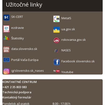
Užitočné linky
SK-CERT
MetaIS
ezdravie
ua.gov.sk
Štatistiky
rokovania.gov.sk
data.slovensko.sk
NASES
Portál Vaša Európa
Facebook slovensko.sk
ig/slovensko.sk_nases
Youtube
KONTAKTNÉ CENTRUM
+421 2 35 803 083
Technická podpora
Kontaktný formulár
Pondelok až piatok
8.00 - 17.00 h