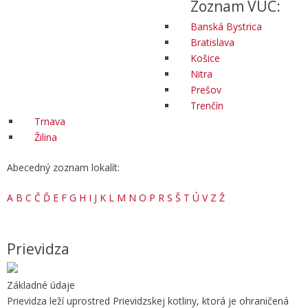
Zoznam VÚC:
Banská Bystrica
Bratislava
Košice
Nitra
Prešov
Trenčín
Trnava
Žilina
Abecedný zoznam lokalít:
A
B
C
Č
Ď
E
F
G
H
I
J
K
L
M
N
O
P
R
S
Š
T
Ú
V
Z
Ž
Prievidza
Základné údaje
Prievidza leží uprostred Prievidzskej kotliny, ktorá je ohraničená