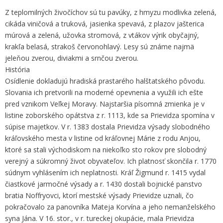
Z teplomilných živočíchov sú tu pavúky, z hmyzu modlivka zelená,
cikáda viničová a truková, jasienka spevavá, z plazov jašterica
múrová a zelená, užovka stromová, z vtákov výrik obyčajný,
krakľa belasá, strakoš červonohlavý. Lesy sú známe najmä
jeleňou zverou, diviakmi a srnčou zverou.
História
Osídlenie dokladujú hradiská prastarého halštatského pôvodu.
Slovania ich pretvorili na moderné opevnenia a využili ich ešte
pred vznikom Veľkej Moravy. Najstaršia písomná zmienka je v
listine zoborského opátstva z r. 1113, kde sa Prievidza spomína v
súpise majetkov. V r. 1383 dostala Prievidza výsady slobodného
kráľovského mesta v listine od kráľovnej Márie z rodu Anjou,
ktoré sa stali východiskom na niekoľko sto rokov pre slobodný
verejný a súkromný život obyvateľov. Ich platnosť skončila r. 1770
súdnym vyhlásením ich neplatnosti. Kráľ Žigmund r. 1415 vydal
čiastkové jarmočné výsady a r. 1430 dostali bojnické panstvo
bratia Noffryovci, ktorí mestské výsady Prievidze uznali, čo
pokračovalo za panovníka Mateja Korvína a jeho nemanželského
syna Jána. V 16. stor., v r. tureckej okupácie, mala Prievidza