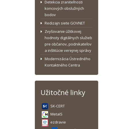
Detekcia zraniteľnosti
koncových obslužných
bodov
Redizajn siete GOVNET
Zvyšovanie úžitkovej
hodnoty digitálnych služieb
pre občanov, podnikateľov
a inštitúcie verejnej správy
Modernizácia Ústredného
Kontaktného Centra
Užitočné linky
SK-CERT
MetaIS
ezdravie