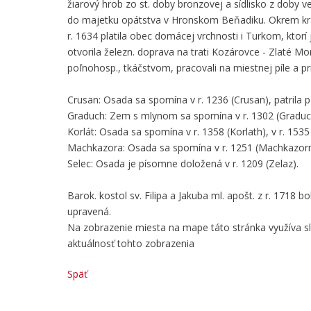
žiarový hrob zo st. doby bronzovej a sídlisko z doby 
do majetku opátstva v Hronskom Beňadiku. Okrem krát
r. 1634 platila obec domácej vrchnosti i Turkom, ktorí 
otvorila železn. doprava na trati Kozárovce - Zlaté Mo
poľnohosp., tkáčstvom, pracovali na miestnej píle a pri
Crusan: Osada sa spomína v r. 1236 (Crusan), patrila
Graduch: Zem s mlynom sa spomína v r. 1302 (Graduc
Korlát: Osada sa spomína v r. 1358 (Korlath), v r. 15
Machkazora: Osada sa spomína v r. 1251 (Machkazorm
Selec: Osada je písomne doložená v r. 1209 (Zelaz).
Barok. kostol sv. Filipa a Jakuba ml. apošt. z r. 1718 bol
upravená.
Na zobrazenie miesta na mape táto stránka využíva 
aktuálnosť tohto zobrazenia
Späť