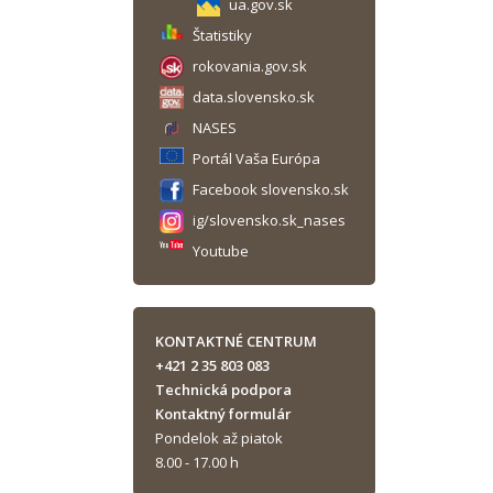
ua.gov.sk
Štatistiky
rokovania.gov.sk
data.slovensko.sk
NASES
Portál Vaša Európa
Facebook slovensko.sk
ig/slovensko.sk_nases
Youtube
KONTAKTNÉ CENTRUM
+421 2 35 803 083
Technická podpora
Kontaktný formulár
Pondelok až piatok
8.00 - 17.00 h