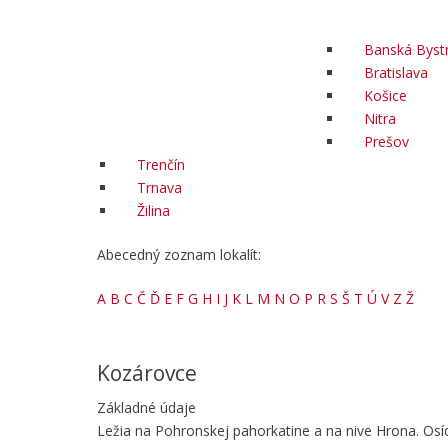
Banská Bystr
Bratislava
Košice
Nitra
Prešov
Trenčín
Trnava
Žilina
Abecedný zoznam lokalít:
A
B
C
Č
Ď
E
F
G
H
I
J
K
L
M
N
O
P
R
S
Š
T
Ú
V
Z
Ž
Kozárovce
Základné údaje
Ležia na Pohronskej pahorkatine a na nive Hrona. Osíd