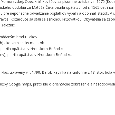
veľkomoravskej. Obec kráľ. kováčov sa písomne uvádza v r. 1075 (Koua
keho obdobia za Matúša Čáka patrila opátstvu, od r. 1565 ostrihoms
ju pre neporiadne odvádzanie poplatkov vypálili a odohnali statok. V r
ravce, Kozárovce sa stali železničnou križovatkou. Obyvatelia sa zaob
 železnici.
 poddaným hradu Tekov.
h) ako zemiansky majetok.
35 patrila opátstvu v Hronskom Beňadiku.
v), patrila opátstvu v Hronskom Beňadiku.
 klas. upravený v r. 1790. Barok. kaplnka na cintoríne z 18. stor. bola v 
služby Google maps, preto ide o orientačné zobrazenie a nezodpove