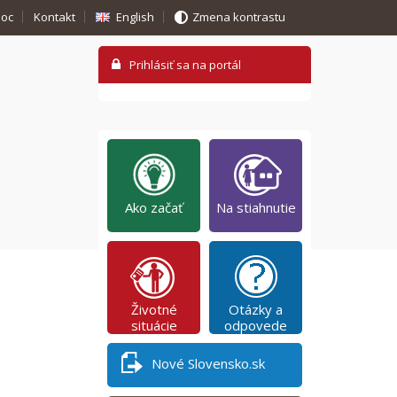
oc
Kontakt
English
Zmena kontrastu
Ako začať
Na stiahnutie
Životné
Otázky a
situácie
odpovede
Nové Slovensko.sk