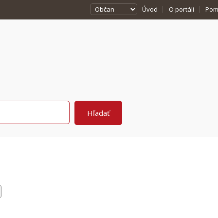
Úvod
O portáli
Pom