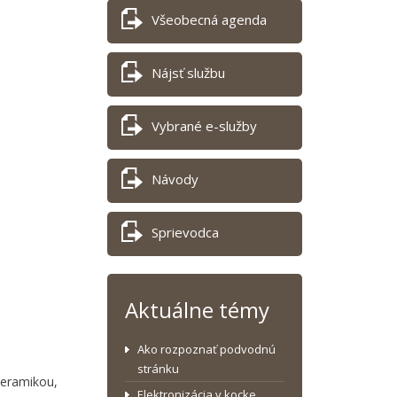
Všeobecná agenda
Nájsť službu
Vybrané e-služby
Návody
Sprievodca
Aktuálne témy
Ako rozpoznať podvodnú
stránku
keramikou,
Elektronizácia v kocke