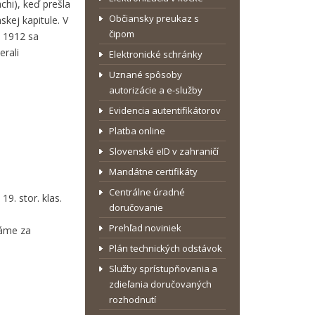
chi), keď prešla
Občiansky preukaz s
kej kapitule. V
čipom
. 1912 sa
erali
Elektronické schránky
Uznané spôsoby
autorizácie a e-služby
Evidencia autentifikátorov
Platba online
Slovenské eID v zahraničí
Mandátne certifikáty
Centrálne úradné
19. stor. klas.
doručovanie
Prehľad noviniek
dáme za
Plán technických odstávok
Služby sprístupňovania a
zdieľania doručovaných
rozhodnutí