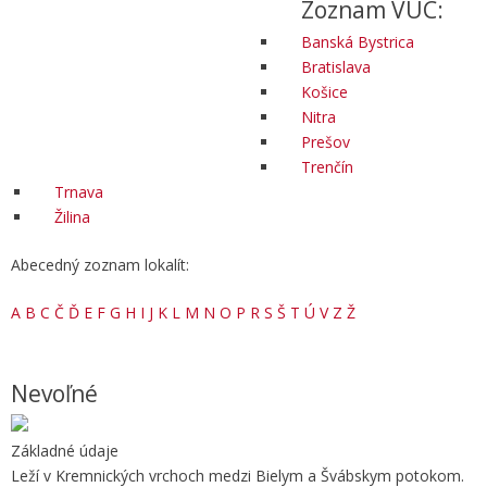
Zoznam VÚC:
Banská Bystrica
Bratislava
Košice
Nitra
Prešov
Trenčín
Trnava
Žilina
Abecedný zoznam lokalít:
A
B
C
Č
Ď
E
F
G
H
I
J
K
L
M
N
O
P
R
S
Š
T
Ú
V
Z
Ž
Nevoľné
Základné údaje
Leží v Kremnických vrchoch medzi Bielym a Švábskym potokom.