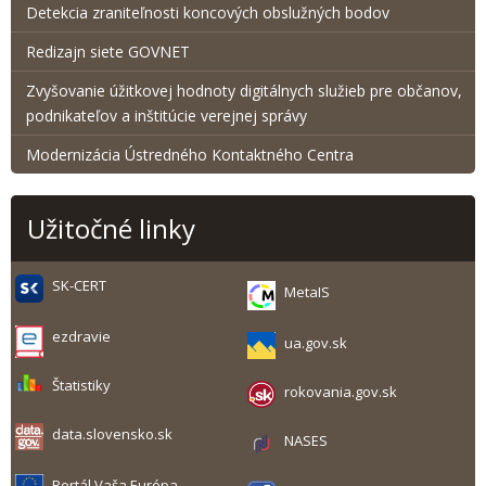
Detekcia zraniteľnosti koncových obslužných bodov
Redizajn siete GOVNET
Zvyšovanie úžitkovej hodnoty digitálnych služieb pre občanov,
podnikateľov a inštitúcie verejnej správy
Modernizácia Ústredného Kontaktného Centra
Užitočné linky
SK-CERT
MetaIS
ezdravie
ua.gov.sk
Štatistiky
rokovania.gov.sk
data.slovensko.sk
NASES
Portál Vaša Európa