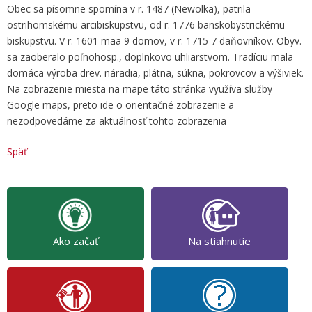
Obec sa písomne spomína v r. 1487 (Newolka), patrila
ostrihomskému arcibiskupstvu, od r. 1776 banskobystrickému
biskupstvu. V r. 1601 maa 9 domov, v r. 1715 7 daňovníkov. Obyv.
sa zaoberalo poľnohosp., doplnkovo uhliarstvom. Tradíciu mala
domáca výroba drev. náradia, plátna, súkna, pokrovcov a výšiviek.
Na zobrazenie miesta na mape táto stránka využíva služby
Google maps, preto ide o orientačné zobrazenie a
nezodpovedáme za aktuálnosť tohto zobrazenia
Späť
Ako začať
Na stiahnutie