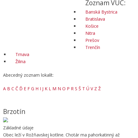
Zoznam VÚC:
Banská Bystrica
Bratislava
Košice
Nitra
Prešov
Trenčín
Trnava
Žilina
Abecedný zoznam lokalít:
A
B
C
Č
Ď
E
F
G
H
I
J
K
L
M
N
O
P
R
S
Š
T
Ú
V
Z
Ž
Brzotín
Základné údaje
Obec leží v Rožňavskej kotline. Chotár ma pahorkatinný až