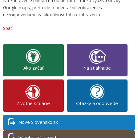
Na zobrazenie miesta na mape táto stránka využíva služby
Google maps, preto ide o orientačné zobrazenie a
nezodpovedáme za aktuálnosť tohto zobrazenia
Späť
Ako začať
Na stiahnutie
Životné situácie
Otázky a odpovede
Nové Slovensko.sk
Všeobecná agenda