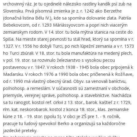
vrchovinný ráz. Je tu ojedinelé nálezisko rastliny kandík psí zub na
Slovensku. Prvá písomná zmienka je z. r. 1242 ako Berzethe
(donačná listina Bélu IV.), kde sa spomína dolovanie zlata. Patrila
Bebekovcom, od r. 1293 Máriássyovcom a popri nich viacerým
zemianskym rodom. V 14. stor. tu bola mýtna stanica na ceste do
Spiša. Na mieste starej pevnosti tu stál hrad, ktorý sa spomína v r.
1327. V r. 1556 ho dobyli Turci, po nich lúpežní zemania a v r. 1573
ho Turci zbúrali. V 18. stor. tu bola manufaktúra na medený plech,
v pol. 19. stor. sa rozvinulo železiarstvo s vysokou pecou
postavenou v r. 1847. V rokoch 1938 - 1945 bola obec pripojená k
Maďarsku. V rokoch 1976 a 1990 bola obec pričlenená k Rožňave,
od r. 1990 má vlastný obecný úrad. Obyv. sa venovali baníctvu,
poľnohosp. a remeslám. V súčasnosti sú zamestnaní v obchode,
priemysle, verejnej správe, poľnohosp. a stavebníctve. Nachádza
sa tu ranogot. kostol ref. cirkvi z 13. stor., barok. kaštieľ z r. 1729,
rím. kat. neskorobarok. kostol z konca 18. stor., klas. zemianske
kúrie z 18. - 19. stor. (spolu 5). V obci je ZŠ pre 1. - 9. ročník,
pracuje tu ľudový spevokol Berko a organizujú sa každoročne
jazdecké preteky.