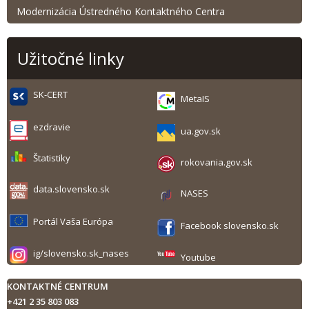
Modernizácia Ústredného Kontaktného Centra
Užitočné linky
SK-CERT
MetaIS
ezdravie
ua.gov.sk
Štatistiky
rokovania.gov.sk
data.slovensko.sk
NASES
Portál Vaša Európa
Facebook slovensko.sk
ig/slovensko.sk_nases
Youtube
KONTAKTNÉ CENTRUM
+421 2 35 803 083