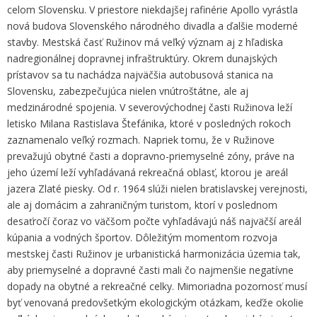
celom Slovensku. V priestore niekdajšej rafinérie Apollo vyrástla
nová budova Slovenského národného divadla a ďalšie moderné
stavby. Mestská časť Ružinov má veľký význam aj z hľadiska
nadregionálnej dopravnej infraštruktúry. Okrem dunajských
prístavov sa tu nachádza najväčšia autobusová stanica na
Slovensku, zabezpečujúca nielen vnútroštátne, ale aj
medzinárodné spojenia. V severovýchodnej časti Ružinova leží
letisko Milana Rastislava Štefánika, ktoré v posledných rokoch
zaznamenalo veľký rozmach. Napriek tomu, že v Ružinove
prevažujú obytné časti a dopravno-priemyselné zóny, práve na
jeho území leží vyhľadávaná rekreačná oblasť, ktorou je areál
jazera Zlaté piesky. Od r. 1964 slúži nielen bratislavskej verejnosti,
ale aj domácim a zahraničným turistom, ktorí v poslednom
desaťročí čoraz vo väčšom počte vyhľadávajú náš najväčší areál
kúpania a vodných športov. Dôležitým momentom rozvoja
mestskej časti Ružinov je urbanistická harmonizácia územia tak,
aby priemyselné a dopravné časti mali čo najmenšie negatívne
dopady na obytné a rekreačné celky. Mimoriadna pozornosť musí
byť venovaná predovšetkým ekologickým otázkam, keďže okolie