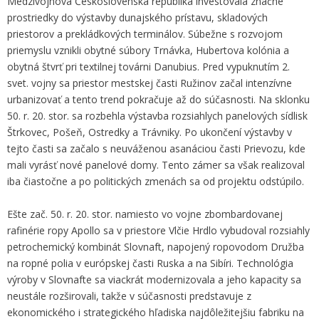
Medzivojnová Československá republika investovala značné
prostriedky do výstavby dunajského prístavu, skladových
priestorov a prekládkových terminálov. Súbežne s rozvojom
priemyslu vznikli obytné súbory Trnávka, Hubertova kolónia a
obytná štvrť pri textilnej továrni Danubius. Pred vypuknutím 2.
svet. vojny sa priestor mestskej časti Ružinov začal intenzívne
urbanizovať a tento trend pokračuje až do súčasnosti. Na sklonku
50. r. 20. stor. sa rozbehla výstavba rozsiahlych panelových sídlisk
Štrkovec, Pošeň, Ostredky a Trávniky. Po ukončení výstavby v
tejto časti sa začalo s neuváženou asanáciou časti Prievozu, kde
mali vyrásť nové panelové domy. Tento zámer sa však realizoval
iba čiastočne a po politických zmenách sa od projektu odstúpilo.
Ešte zač. 50. r. 20. stor. namiesto vo vojne zbombardovanej
rafinérie ropy Apollo sa v priestore Vlčie Hrdlo vybudoval rozsiahly
petrochemický kombinát Slovnaft, napojený ropovodom Družba
na ropné polia v európskej časti Ruska a na Sibíri. Technológia
výroby v Slovnafte sa viackrát modernizovala a jeho kapacity sa
neustále rozširovali, takže v súčasnosti predstavuje z
ekonomického i strategického hľadiska najdôležitejšiu fabriku na