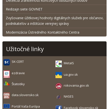
Detekcia zraniteľnosti koncových obslužných bodov
Redizajn siete GOVNET
Zvyšovanie úžitkovej hodnoty digitálnych služieb pre občanov,
podnikateľov a inštitúcie verejnej správy
Modernizácia Ústredného Kontaktného Centra
Užitočné linky
SK-CERT
MetaIS
ezdravie
ua.gov.sk
Štatistiky
rokovania.gov.sk
data.slovensko.sk
NASES
Portál Vaša Európa
Facebook slovensko.sk