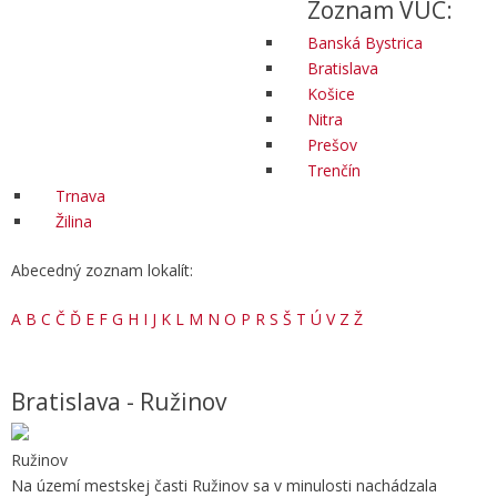
Zoznam VÚC:
Banská Bystrica
Bratislava
Košice
Nitra
Prešov
Trenčín
Trnava
Žilina
Abecedný zoznam lokalít:
A
B
C
Č
Ď
E
F
G
H
I
J
K
L
M
N
O
P
R
S
Š
T
Ú
V
Z
Ž
Bratislava - Ružinov
Ružinov
Na území mestskej časti Ružinov sa v minulosti nachádzala