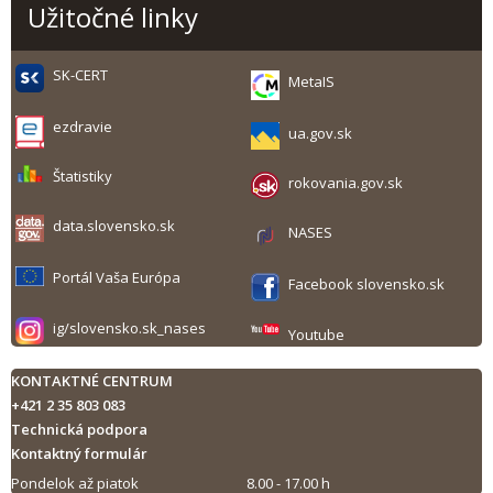
Užitočné linky
SK-CERT
MetaIS
ezdravie
ua.gov.sk
Štatistiky
rokovania.gov.sk
data.slovensko.sk
NASES
Portál Vaša Európa
Facebook slovensko.sk
ig/slovensko.sk_nases
Youtube
KONTAKTNÉ CENTRUM
+421 2 35 803 083
Technická podpora
Kontaktný formulár
Pondelok až piatok
8.00 - 17.00 h
Tlač obsahu