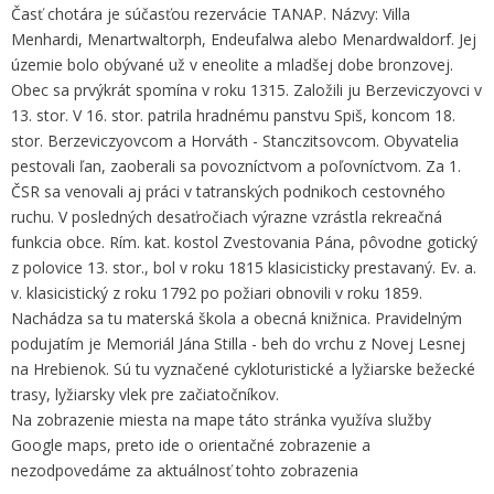
Časť chotára je súčasťou rezervácie TANAP. Názvy: Villa
Menhardi, Menartwaltorph, Endeufalwa alebo Menardwaldorf. Jej
územie bolo obývané už v eneolite a mladšej dobe bronzovej.
Obec sa prvýkrát spomína v roku 1315. Založili ju Berzeviczyovci v
13. stor. V 16. stor. patrila hradnému panstvu Spiš, koncom 18.
stor. Berzeviczyovcom a Horváth - Stanczitsovcom. Obyvatelia
pestovali ľan, zaoberali sa povozníctvom a poľovníctvom. Za 1.
ČSR sa venovali aj práci v tatranských podnikoch cestovného
ruchu. V posledných desaťročiach výrazne vzrástla rekreačná
funkcia obce. Rím. kat. kostol Zvestovania Pána, pôvodne gotický
z polovice 13. stor., bol v roku 1815 klasicisticky prestavaný. Ev. a.
v. klasicistický z roku 1792 po požiari obnovili v roku 1859.
Nachádza sa tu materská škola a obecná knižnica. Pravidelným
podujatím je Memoriál Jána Stilla - beh do vrchu z Novej Lesnej
na Hrebienok. Sú tu vyznačené cykloturistické a lyžiarske bežecké
trasy, lyžiarsky vlek pre začiatočníkov.
Na zobrazenie miesta na mape táto stránka využíva služby
Google maps, preto ide o orientačné zobrazenie a
nezodpovedáme za aktuálnosť tohto zobrazenia