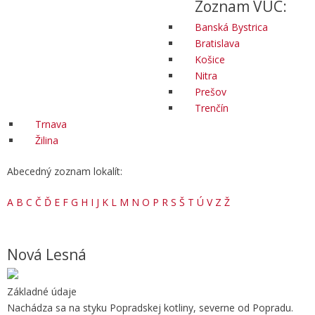
Zoznam VÚC:
Banská Bystrica
Bratislava
Košice
Nitra
Prešov
Trenčín
Trnava
Žilina
Abecedný zoznam lokalít:
A
B
C
Č
Ď
E
F
G
H
I
J
K
L
M
N
O
P
R
S
Š
T
Ú
V
Z
Ž
Nová Lesná
Základné údaje
Nachádza sa na styku Popradskej kotliny, severne od Popradu.