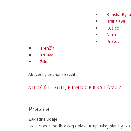
Banská Bystr
Bratislava
Košice
Nitra
Prešov
Trenčín
Trnava
Žilina
Abecedný zoznam lokalít:
A
B
C
Č
Ď
E
F
G
H
I
J
K
L
M
N
O
P
R
S
Š
T
Ú
V
Z
Ž
Pravica
Základné údaje
Malá obec v podhorskej oblasti Krupinskej planiny, 23