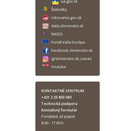
ua.gov.sk
Štatistiky
rokovania.gov.sk
data.slovensko.sk
NASES
Portál Vaša Európa
Facebook slovensko.sk
ig/slovensko.sk_nases
Youtube
KONTAKTNÉ CENTRUM
+421 2 35 803 083
Technická podpora
Kontaktný formulár
Pondelok až piatok
8.00 - 17.00 h