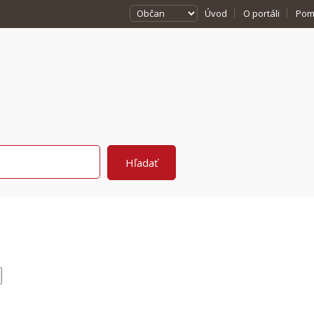
Úvod
O portáli
Pom