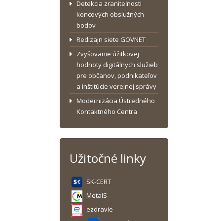
Detekcia zraniteľnosti
koncových obslužných
bodov
Redizajn siete GOVNET
Zvyšovanie úžitkovej
hodnoty digitálnych služieb
pre občanov, podnikateľov
a inštitúcie verejnej správy
Modernizácia Ústredného
Kontaktného Centra
Užitočné linky
SK-CERT
MetaIS
ezdravie