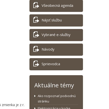
Všeobecná agenda
Nájsť službu
Vybrané e-služby
Návody
Sprievodca
Aktuálne témy
Ako rozpoznať podvodnú
stránku
 zmienka je z r.
Elektronizácia v kocke