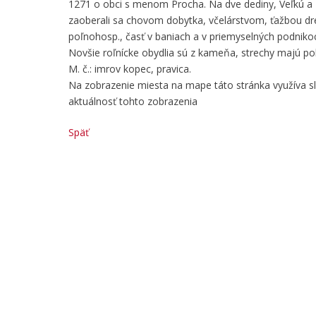
1271 o obci s menom Procha. Na dve dediny, Veľkú a Mal
zaoberali sa chovom dobytka, včelárstvom, ťažbou dreva
poľnohosp., časť v baniach a v priemyselných podnikoc
Novšie roľnícke obydlia sú z kameňa, strechy majú pok
M. č.: imrov kopec, pravica.
Na zobrazenie miesta na mape táto stránka využíva 
aktuálnosť tohto zobrazenia
Späť