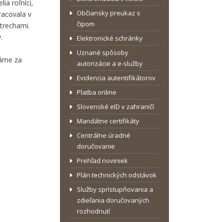
ia roľníci,
Občiansky preukaz s
racovala v
čipom
strechami.
.
Elektronické schránky
Uznané spôsoby
dáme za
autorizácie a e-služby
Evidencia autentifikátorov
Platba online
Slovenské eID v zahraničí
Mandátne certifikáty
Centrálne úradné
doručovanie
Prehľad noviniek
Plán technických odstávok
Služby sprístupňovania a
zdieľania doručovaných
rozhodnutí