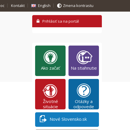
oc
Kontakt
English
Zmena kontrastu
Ako začať
Na stiahnutie
Životné
Otázky a
situácie
odpovede
Nové Slovensko.sk