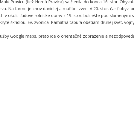
ú Pravicu (tiež Horná Pravica) sa členila do konca 16. stor. Obyvatel
. Na farme je chov danielej a muflón. zveri. V 20. stor. časť obyv. p
h v okolí. Ľudové roľnícke domy z 19. stor. boli ešte pod slamenými 
ryté škridlou. Ev. zvonica. Pamätná tabuľa obetiam druhej svet. vojny
služby Google maps, preto ide o orientačné zobrazenie a nezodpove