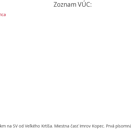
Zoznam VÚC:
ica
 km na SV od Veľkého Krtíša. Miestna časť Imrov Kopec. Prvá písomná