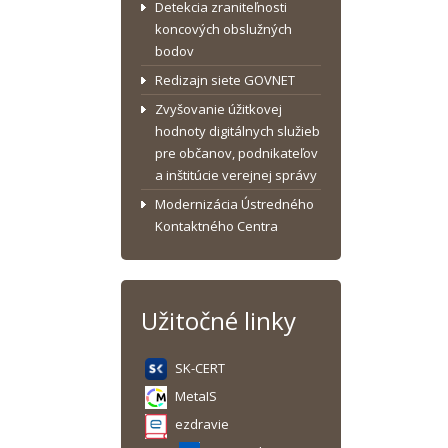
Detekcia zraniteľnosti
koncových obslužných
bodov
Redizajn siete GOVNET
Zvyšovanie úžitkovej
hodnoty digitálnych služieb
pre občanov, podnikateľov
a inštitúcie verejnej správy
Modernizácia Ústredného
Kontaktného Centra
Užitočné linky
SK-CERT
MetaIS
ezdravie