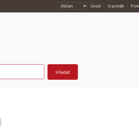
Úvod
O portáli
Pom