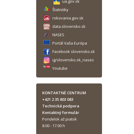
ua.gov.sk
Štatistiky
rokovania.gov.sk
data.slovensko.sk
NASES
Portál Vaša Európa
Facebook slovensko.sk
ig/slovensko.sk_nases
Youtube
KONTAKTNÉ CENTRUM
+421 2 35 803 083
Technická podpora
Kontaktný formulár
Pondelok až piatok
8.00 - 17.00 h