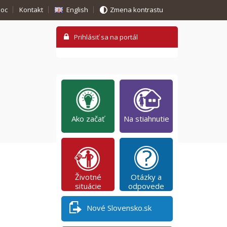
oc
Kontakt
English
Zmena kontrastu
Ako začať
Na stiahnutie
Životné
Otázky a
situácie
odpovede
Nové Slovensko.sk