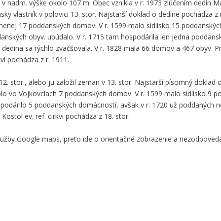
y v nadm. výške okolo 107 m. Obec vznikla v r. 1973 zlúčením dedín M
 vlastník v polovici 13. stor. Najstarší doklad o dedine pochádza z r.
menej 17 poddanských domov. V r. 1599 malo sídlisko 15 poddanský
ddanských obyv. ubúdalo. V r. 1715 tam hospodárila len jedna poddan
á dedina sa rýchlo zväčšovala. V r. 1828 mala 66 domov a 467 obyv.
kvi pochádza z r. 1911.
 stor., alebo ju založil zeman v 13. stor. Najstarší písomný doklad o 
olo vo Vojkovciach 7 poddanských domov. V r. 1599 malo sídlisko 9 
odárilo 5 poddanských domácností, avšak v r. 1720 už poddaných ne
ostol ev. ref. cirkvi pochádza z 18. stor.
služby Google maps, preto ide o orientačné zobrazenie a nezodpove