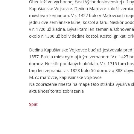
Obec leží vo východnej časti Východoslovenskej nížin
Kapušianske Vojkovce. Dedinu Maťovce založil zemiansky
miestnym zemanom. V r. 1427 bolo v Maťovciach naj
jednu-dve zemianske kúrie, kostol a faru. Neskôr po
v r. 1720 už žiadna. Bývali tam len zemania. Obnoven
okolo r. 1300 už bol v dedine kostol. Kostol gr. kat. cir
Dedina Kapušianske Vojkovce buď už jestvovala pred 12.
1357. Patrila miestnym aj iným zemanom. V r. 1427 b
domov. Neskôr poddaných ubúdalo. V r. 1715 tam hosp
tam len zemania. v r. 1828 bolo 50 domov a 388 obyv. K
M. č.: maťovce, kapušianske vojkovce.
Na zobrazenie miesta na mape táto stránka využíva 
aktuálnosť tohto zobrazenia
Späť