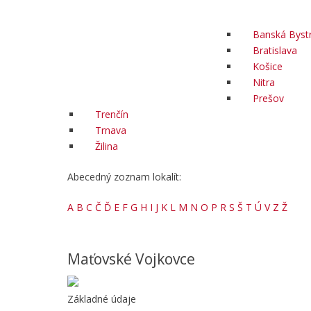
Banská Bystr
Bratislava
Košice
Nitra
Prešov
Trenčín
Trnava
Žilina
Abecedný zoznam lokalít:
A
B
C
Č
Ď
E
F
G
H
I
J
K
L
M
N
O
P
R
S
Š
T
Ú
V
Z
Ž
Maťovské Vojkovce
Základné údaje