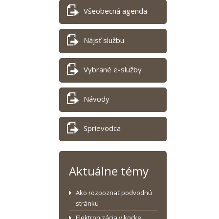
Všeobecná agenda
Nájsť službu
Vybrané e-služby
Návody
Sprievodca
Aktuálne témy
Ako rozpoznať podvodnú
stránku
Elektronizácia v kocke