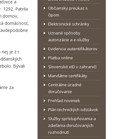
aťovce a
Občiansky preukaz s
 1292. Patrila
čipom
ch domov,
ská domácnosť,
Elektronické schránky
 Pravdepodobne
Uznané spôsoby
autorizácie a e-služby
Evidencia autentifikátorov
nej je z r.
Platba online
poddanských
bolo. Bývali
Slovenské eID v zahraničí
Mandátne certifikáty
Centrálne úradné
dáme za
doručovanie
Prehľad noviniek
Plán technických odstávok
Služby sprístupňovania a
zdieľania doručovaných
rozhodnutí