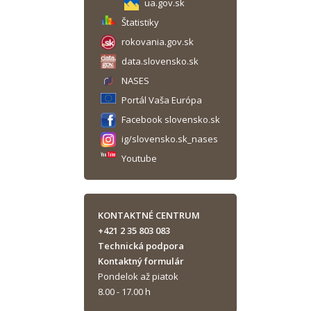
ua.gov.sk
Štatistiky
rokovania.gov.sk
data.slovensko.sk
NASES
Portál Vaša Európa
Facebook slovensko.sk
ig/slovensko.sk_nases
Youtube
KONTAKTNÉ CENTRUM
+421 2 35 803 083
Technická podpora
Kontaktný formulár
Pondelok až piatok
8.00 - 17.00 h