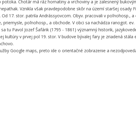
ého potoka. Chotár má ráz hornatiny a vrchoviny a je zalesnený bukov
hepathak. Vznikla však pravdepodobne skôr na území staršej osady Fi
 Od 17. stor. patrila Andrássyovcom. Obyv. pracovali v poľnohosp., a o
, priemysle, poľnohosp., a obchode. V obci sa nachádza ranogot. ev. a
il sa tu Pavol Jozef Šafárik (1795 - 1861) významný historik, jazykoved
 kultúry v prvej pol 19. stor. V budove bývalej fary je zriadená stála 
achovo.
služby Google maps, preto ide o orientačné zobrazenie a nezodpove