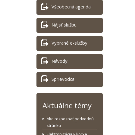
Všeobecná agenda
Nájsť službu
Vybrané e-služby
Návody
Sprievodca
Aktuálne témy
Ako rozpoznať podvodnú
stránku
Elektronizácia v kocke