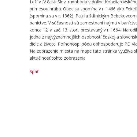
Leží v JV časti Slov. rudohoria v doline Kobeliarovsk
prímesou hraba. Obec sa spomína v r. 1466 ako Feket
(spomína sa v r. 1362). Patrila štítnickým Bebekovcom.
baníctve. V súčasnosti sú zamestnaní najmä v baníctve
konca 12. a zač. 13. stor., prestavaný v r. 1664. Narod
jedna z najvýznamnejších osobností českej a slovenskej
diele a živote. Poľnohosp. pôdu obhospodaruje PD Vl
Na zobrazenie miesta na mape táto stránka využíva 
aktuálnosť tohto zobrazenia
Späť