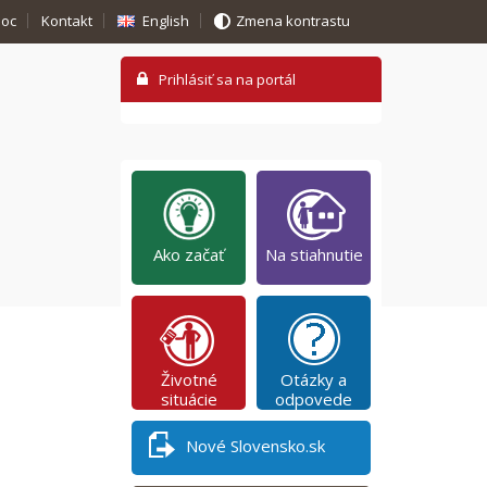
oc
Kontakt
English
Zmena kontrastu
Ako začať
Na stiahnutie
Životné
Otázky a
situácie
odpovede
Nové Slovensko.sk