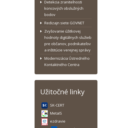
Detekcia zraniteľnosti
koncových obslužných
bodov
Redizajn siete GOVNET
Zvyšovanie úžitkovej
hodnoty digitálnych služieb
pre občanov, podnikateľov
a inštitúcie verejnej správy
Modernizácia Ústredného
Kontaktného Centra
Užitočné linky
SK-CERT
MetaIS
ezdravie