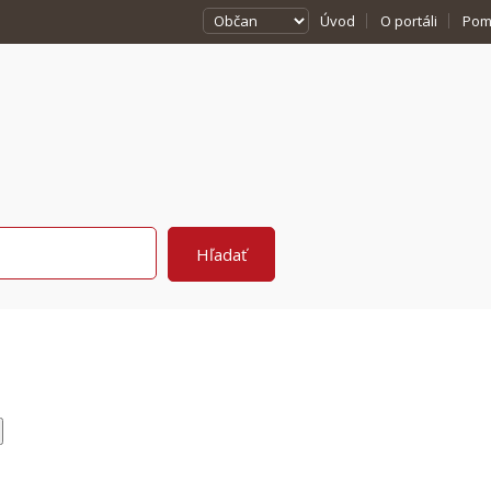
Úvod
O portáli
Pom