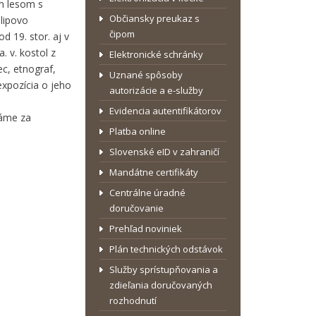
ým lesom s
Občiansky preukaz s
lipovo
čipom
d 19. stor. aj v
. v. kostol z
Elektronické schránky
ec, etnograf,
Uznané spôsoby
expozícia o jeho
autorizácie a e-služby
Evidencia autentifikátorov
dáme za
Platba online
Slovenské eID v zahraničí
Mandátne certifikáty
Centrálne úradné
doručovanie
Prehľad noviniek
Plán technických odstávok
Služby sprístupňovania a
zdieľania doručovaných
rozhodnutí