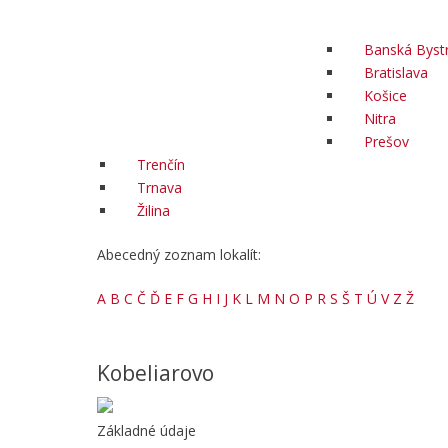
Banská Bystr
Bratislava
Košice
Nitra
Prešov
Trenčín
Trnava
Žilina
Abecedný zoznam lokalít:
A
B
C
Č
Ď
E
F
G
H
I
J
K
L
M
N
O
P
R
S
Š
T
Ú
V
Z
Ž
Kobeliarovo
Základné údaje