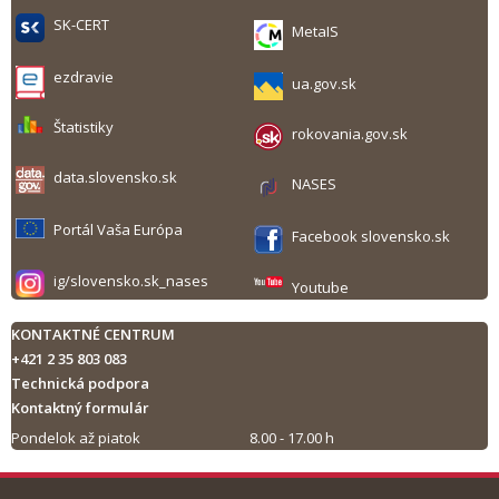
SK-CERT
MetaIS
ezdravie
ua.gov.sk
Štatistiky
rokovania.gov.sk
data.slovensko.sk
NASES
Portál Vaša Európa
Facebook slovensko.sk
ig/slovensko.sk_nases
Youtube
KONTAKTNÉ CENTRUM
+421 2 35 803 083
Technická podpora
Kontaktný formulár
Pondelok až piatok
8.00 - 17.00 h
Tlač obsahu