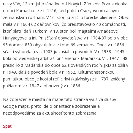
rieky Váh, 12 km juhozápadne od Nových Zámkov. Prvá zmienka
o obci Kamacha je z r. 1416, keď patrila Csúzyovcom a iným
zemianskym rodinám. V 16. stor. ju zničilo turecké plienenie. Obec
mala v r. 1664 62 daňovníkov, čo predstavovalo 40 domácností,
ktorí platili daň Turkom. V 18. stor. boli majiteľmi Amadeovci,
Hunyadyovci a iní. Pri sčítaní obyvateľstva v r. 1784-87 bolo v obci
95 domov, 850 obyvateľov, z toho 69 zemanov. Obec v r. 1856
sčasti vyhorela a v r. 1903 ju zasiahla povodeň. V r. 1938 - 1945
bola po viedenskej arbitráži pričlenená k Maďarsku. V r. 1947 - 48
presídlilo z Maďarska do obce 62 slovenských rodín. JRD založili v
r. 1949, ďalšia povodeň bola v r. 1952. Kultúrnohistorickou
pamiatkou obce je kostol ref. cirkvi (kalvínsky) z r. 1787, zničený
požiarom v r. 1847 a obnovený v r. 1856.
Na zobrazenie miesta na mape táto stránka využíva služby
Google maps, preto ide o orientačné zobrazenie a
nezodpovedáme za aktuálnosť tohto zobrazenia
Späť