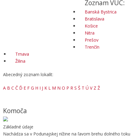
Zoznam VÚC:
Banská Bystrica
Bratislava
Košice
Nitra
Prešov
Trenčín
Trnava
Žilina
Abecedný zoznam lokalít:
A
B
C
Č
Ď
E
F
G
H
I
J
K
L
M
N
O
P
R
S
Š
T
Ú
V
Z
Ž
Komoča
Základné údaje
Nachádza sa v Podunajskej nížine na ľavom brehu dolného toku