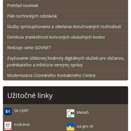
Prehľad noviniek
Plán technických odstávok
Služby sprístupňovania a zdieľania doručovaných rozhodnutí
Detekcia zraniteľnosti koncových obslužných bodov
Redizajn siete GOVNET
Zvyšovanie úžitkovej hodnoty digitálnych služieb pre občanov,
podnikateľov a inštitúcie verejnej správy
Modernizácia Ústredného Kontaktného Centra
Užitočné linky
SK-CERT
MetaIS
ezdravie
ua.gov.sk