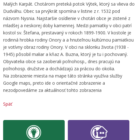
Malých Karpát. Chotárom preteká potok Výtek, ktorý sa vlieva do
Dudváhu. Obec sa prvýkrát spomína v listine z r. 1532 pod
názvom Nysnia. Najstaršie osídlenie v chotári obce je zistené z
mladšej a neskorej doby kamennej. Medzi pamiatky v obci patrí
kostol sv. Štefana, prestavaný v rokoch 1899-1900. V kostole je
rodinná hrobka rodiny Onory a a hnuteľnou kultúrnou pamiatkou
je votívny obraz rodiny Onory. V obci na sklonku života (1938 -
1945) pôsobil maliar a kňaz A. Buzna, ktorý je tu i pochovaný.
Obyvatelia obce sa zaoberali poľnohosp., dnes pracujú na
poľnohosp. družstve a dochádzajú za prácou do okolia.
Na zobrazenie miesta na mape táto stránka využíva služby
Google maps, preto ide o orientačné zobrazenie a
nezodpovedáme za aktuálnosť tohto zobrazenia
Späť