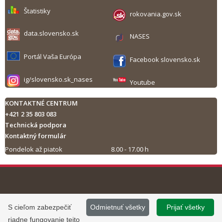
Štatistiky
rokovania.gov.sk
data.slovensko.sk
NASES
Portál Vaša Európa
Facebook slovensko.sk
ig/slovensko.sk_nases
Youtube
KONTAKTNÉ CENTRUM
+421 2 35 803 083
Technická podpora
Kontaktný formulár
Pondelok až piatok
8.00 - 17.00 h
Tlač obsahu
©
2013 - 2026, Slovensko.sk
Prevádzku stránky
S cieľom zabezpečiť
Odmietnuť všetky
Prijať všetky
Informácie zverejnené na portáli
www.slovensko.sk a správu jej
riadne fungovanie tejto