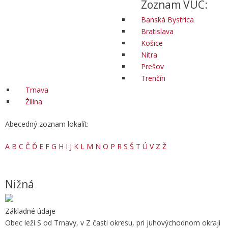
Zoznam VÚC:
Banská Bystrica
Bratislava
Košice
Nitra
Prešov
Trenčín
Trnava
Žilina
Abecedný zoznam lokalít:
A
B
C
Č
Ď
E
F
G
H
I
J
K
L
M
N
O
P
R
S
Š
T
Ú
V
Z
Ž
Nižná
Základné údaje
Obec leží S od Trnavy, v Z časti okresu, pri juhovýchodnom okraji