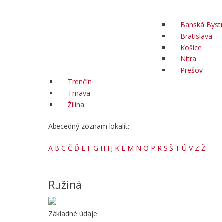
Banská Bystr
Bratislava
Košice
Nitra
Prešov
Trenčín
Trnava
Žilina
Abecedný zoznam lokalít:
A
B
C
Č
Ď
E
F
G
H
I
J
K
L
M
N
O
P
R
S
Š
T
Ú
V
Z
Ž
Ružiná
Základné údaje