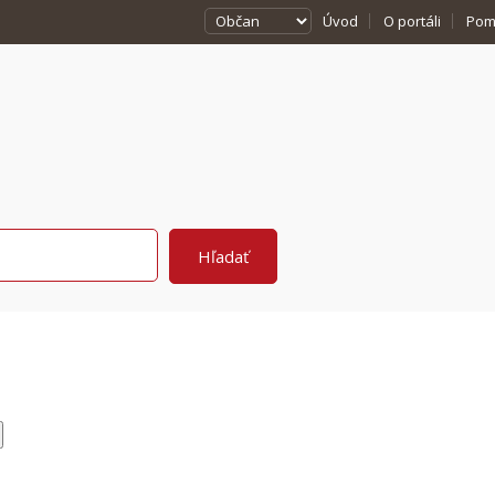
Úvod
O portáli
Pom