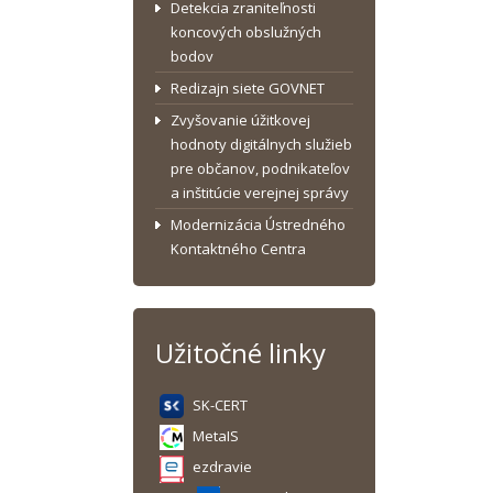
Detekcia zraniteľnosti
koncových obslužných
bodov
Redizajn siete GOVNET
Zvyšovanie úžitkovej
hodnoty digitálnych služieb
pre občanov, podnikateľov
a inštitúcie verejnej správy
Modernizácia Ústredného
Kontaktného Centra
Užitočné linky
SK-CERT
MetaIS
ezdravie