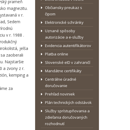
ovský prameň
Občiansky preukaz s
isko magnezitu.
čipom
ystavaná v r.
hrad, Sedem
Elektronické schránky
rírodnú
Uznané spôsoby
iu v r. 1988 .
autorizácie a e-služby
produkčný
Evidencia autentifikátorov
rokolistá, jelša
Platba online
 sa zaoberali
. Najstaršie
Slovenské eID v zahraničí
0 a zvony z r.
Mandátne certifikáty
nzión, kemping a
Centrálne úradné
doručovanie
dáme za
Prehľad noviniek
Plán technických odstávok
Služby sprístupňovania a
zdieľania doručovaných
rozhodnutí