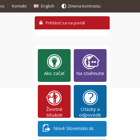
oc
Kontakt
English
Zmena kontrastu
Ako začať
Na stiahnutie
Životné
Otázky a
situácie
odpovede
Nové Slovensko.sk