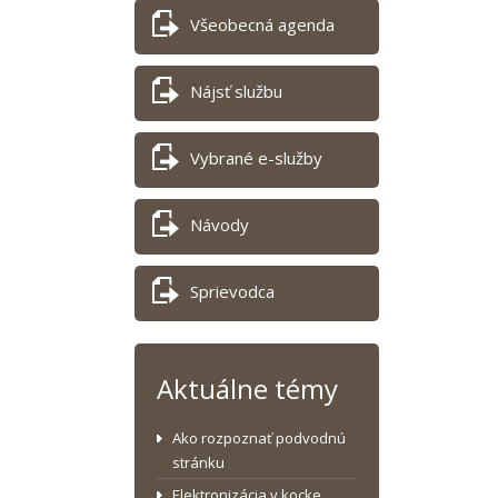
Všeobecná agenda
Nájsť službu
Vybrané e-služby
Návody
Sprievodca
Aktuálne témy
Ako rozpoznať podvodnú
stránku
Elektronizácia v kocke