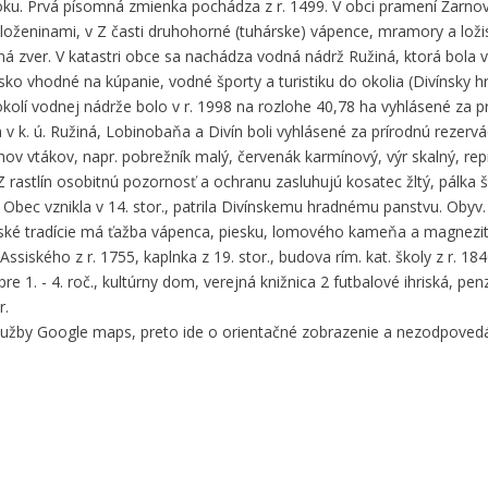
toku. Prvá písomná zmienka pochádza z r. 1499. V obci pramení Žarn
uloženinami, v Z časti druhohorné (tuhárske) vápence, mramory a lož
ná zver. V katastri obce sa nachádza vodná nádrž Ružiná, ktorá bola v
sko vhodné na kúpanie, vodné športy a turistiku do okolia (Divínsky 
 okolí vodnej nádrže bolo v r. 1998 na rozlohe 40,78 ha vyhlásené za p
 v k. ú. Ružiná, Lobinobaňa a Divín boli vyhlásené za prírodnú rezervác
hov vtákov, napr. pobrežník malý, červenák karmínový, výr skalný, re
. Z rastlín osobitnú pozornosť a ochranu zasluhujú kosatec žltý, pálka ši
. Obec vznikla v 14. stor., patrila Divínskemu hradnému panstvu. Obyv.
ské tradície má ťažba vápenca, piesku, lomového kameňa a magnezitu
Assiského z r. 1755, kaplnka z 19. stor., budova rím. kat. školy z r. 184
e 1. - 4. roč., kultúrny dom, verejná knižnica 2 futbalové ihriská, pe
r.
služby Google maps, preto ide o orientačné zobrazenie a nezodpove