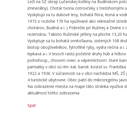
Leží na SZ okraji Lučenskej kotliny na Budínskom po
(minerálny). Chotár tvoria ostrovčeky s treťohornými 
Vyskytujú sa tu dubové lesy, bohatá flóra, lesná a vod
1973 o rozlohe 170 ha využívané ako rekreačné stredi
chotárov, Budiná a i. ) Pobrežie pri Ružinej a Divíne v
rezerváciu. Takisto Ružinské jelšiny na ploche 13,20 ha
Vyskytuje sa tu bohatá ornitofauna, zistených 108 dru
biotop obojživelníkov, fytrofilné ryby, vydra riečna a i
lepkavá a i. V lesoch rastú početné druhy húb a hríbov
poľnohosp., chovom oviec a vápenníctvom. Staré ban
pamiatky v obci sú rím. kat. barok. kostol sv. Františka 
1922 a 1936. V súčasnosti sa v obci nachádza MŠ, ZŠ pr
4 turistické ubytovne. Obec patrí do mikroregiónu Javo
Na zobrazenie miesta na mape táto stránka využíva 
aktuálnosť tohto zobrazenia
Späť