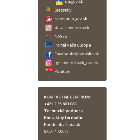
ua.gov.sk
Štatistiky
rokovania.gov.sk
data.slovensko.sk
NASES
Portál Vaša Európa
Facebook slovensko.sk
ig/slovensko.sk_nases
Youtube
KONTAKTNÉ CENTRUM
+421 2 35 803 083
Technická podpora
Kontaktný formulár
Pondelok až piatok
8.00 - 17.00 h