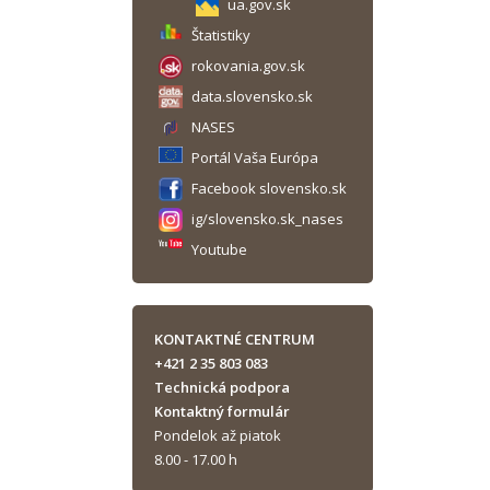
ua.gov.sk
Štatistiky
rokovania.gov.sk
data.slovensko.sk
NASES
Portál Vaša Európa
Facebook slovensko.sk
ig/slovensko.sk_nases
Youtube
KONTAKTNÉ CENTRUM
+421 2 35 803 083
Technická podpora
Kontaktný formulár
Pondelok až piatok
8.00 - 17.00 h