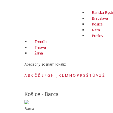
Banská Bystr
Bratislava
Košice
Nitra
Prešov
Trenčín
Trnava
Žilina
Abecedný zoznam lokalít:
A
B
C
Č
Ď
E
F
G
H
I
J
K
L
M
N
O
P
R
S
Š
T
Ú
V
Z
Ž
Košice - Barca
Barca