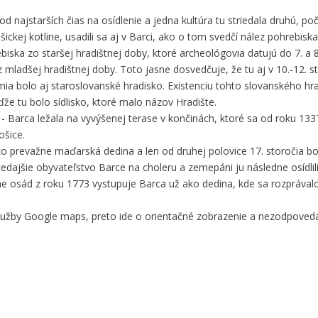
najstarších čias na osídlenie a jedna kultúra tu striedala druhú, po
šickej kotline, usadili sa aj v Barci, ako o tom svedčí nález pohrebisk
ska zo staršej hradištnej doby, ktoré archeológovia datujú do 7. a 8
mladšej hradištnej doby. Toto jasne dosvedčuje, že tu aj v 10.-12. s
ia bolo aj staroslovanské hradisko. Existenciu tohto slovanského hr
ďže tu bolo sídlisko, ktoré malo názov Hradište.
Barca ležala na vyvýšenej terase v končinách, ktoré sa od roku 1337 
ošice.
 ako prevažne maďarská dedina a len od druhej polovice 17. storočia b
tedajšie obyvateľstvo Barce na choleru a zemepáni ju následne osídlil
ikóne osád z roku 1773 vystupuje Barca už ako dedina, kde sa rozpráva
služby Google maps, preto ide o orientačné zobrazenie a nezodpove