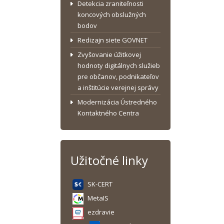
Detekcia zraniteľnosti
koncových obslužných
bodov
Redizajn siete GOVNET
Zvyšovanie úžitkovej
hodnoty digitálnych služieb
pre občanov, podnikateľov
a inštitúcie verejnej správy
Modernizácia Ústredného
Kontaktného Centra
Užitočné linky
SK-CERT
MetaIS
ezdravie