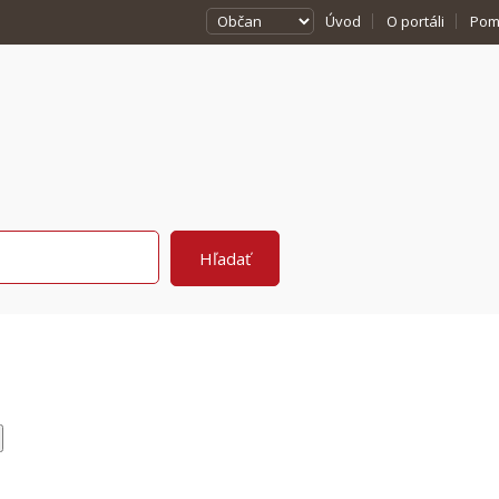
Úvod
O portáli
Pom