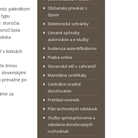
Občiansky preukaz s
čnúc paleolitom
čipom
a typu
. storočia.
Elektronické schránky
toročí bola
Uznané spôsoby
adiska
autorizácie a e-služby
Evidencia autentifikátorov
v listinách
Platba online
ola znovu
Slovenské eID v zahraničí
i slovenskými
Mandátne certifikáty
lo prevažne po
Centrálne úradné
doručovanie
dáme za
Prehľad noviniek
Plán technických odstávok
Služby sprístupňovania a
zdieľania doručovaných
rozhodnutí