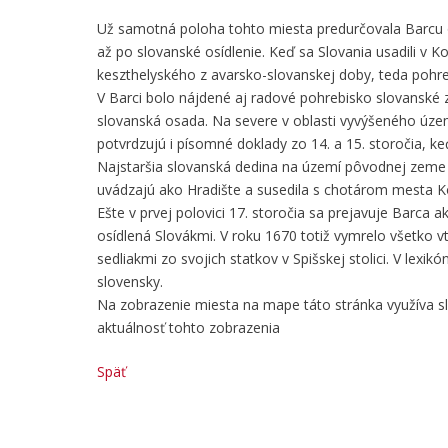
Už samotná poloha tohto miesta predurčovala Barcu od 
až po slovanské osídlenie. Keď sa Slovania usadili v Ko
keszthelyského z avarsko-slovanskej doby, teda pohrebi
V Barci bolo nájdené aj radové pohrebisko slovanské z 
slovanská osada. Na severe v oblasti vyvýšeného územ
potvrdzujú i písomné doklady zo 14. a 15. storočia, ke
Najstaršia slovanská dedina na území pôvodnej zeme - 
uvádzajú ako Hradište a susedila s chotárom mesta K
Ešte v prvej polovici 17. storočia sa prejavuje Barca
osídlená Slovákmi. V roku 1670 totiž vymrelo všetko v
sedliakmi zo svojich statkov v Spišskej stolici. V lex
slovensky.
Na zobrazenie miesta na mape táto stránka využíva 
aktuálnosť tohto zobrazenia
Späť