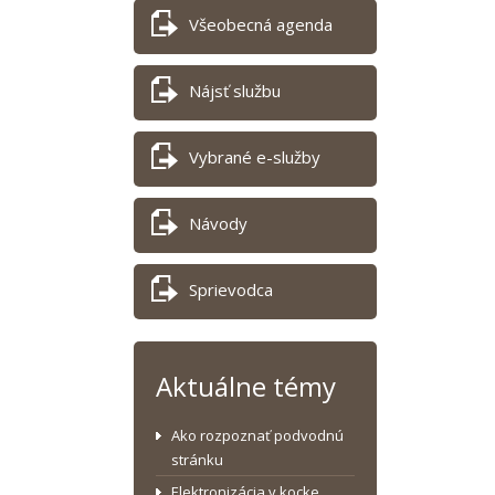
Všeobecná agenda
Nájsť službu
Vybrané e-služby
Návody
Sprievodca
Aktuálne témy
Ako rozpoznať podvodnú
stránku
Elektronizácia v kocke