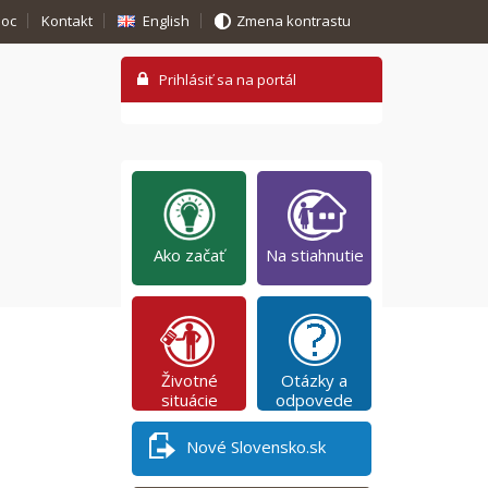
oc
Kontakt
English
Zmena kontrastu
Ako začať
Na stiahnutie
Životné
Otázky a
situácie
odpovede
Nové Slovensko.sk