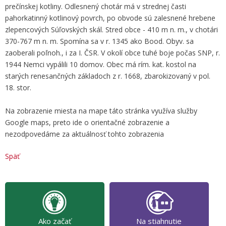
prečínskej kotliny. Odlesnený chotár má v strednej časti
pahorkatinný kotlinový povrch, po obvode sú zalesnené hrebene
zlepencových Súľovských skál. Stred obce - 410 m n. m., v chotári
370-767 m n. m. Spomína sa v r. 1345 ako Bood. Obyv. sa
zaoberali poľnoh., i za I. ČSR. V okolí obce tuhé boje počas SNP, r.
1944 Nemci vypálili 10 domov. Obec má rím. kat. kostol na
starých renesančných základoch z r. 1668, zbarokizovaný v pol.
18. stor.
Na zobrazenie miesta na mape táto stránka využíva služby
Google maps, preto ide o orientačné zobrazenie a
nezodpovedáme za aktuálnosť tohto zobrazenia
Späť
Ako začať
Na stiahnutie