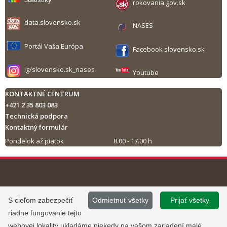
rokovania.gov.sk
data.slovensko.sk
NASES
Portál Vaša Európa
Facebook slovensko.sk
ig/slovensko.sk_nases
Youtube
KONTAKTNÉ CENTRUM
+421 2 35 803 083
Technická podpora
Kontaktný formulár
Pondelok až piatok
8.00 - 17.00 h
Tlač obsahu
©
2013 - 2026, Slovensko.sk
Prevádzku stránky
S cieľom zabezpečiť
Odmietnuť všetky
Prijať všetky
Informácie zverejnené na portáli
www.slovensko.sk a správu jej
riadne fungovanie tejto
majú informatívny charakter.
obsahu zabezpečuje
webovej lokality ukladáme niekedy na vašom zariadení malé