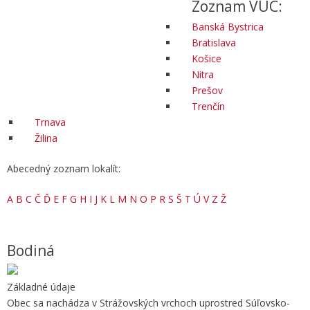
Zoznam VÚC:
Banská Bystrica
Bratislava
Košice
Nitra
Prešov
Trenčín
Trnava
Žilina
Abecedný zoznam lokalít:
A
B
C
Č
Ď
E
F
G
H
I
J
K
L
M
N
O
P
R
S
Š
T
Ú
V
Z
Ž
Bodiná
Základné údaje
Obec sa nachádza v Strážovských vrchoch uprostred Súľovsko-