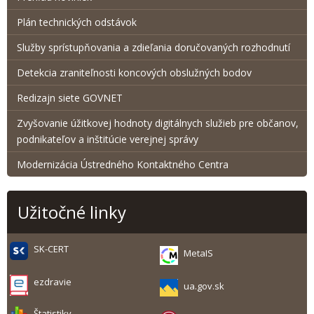
Plán technických odstávok
Služby sprístupňovania a zdieľania doručovaných rozhodnutí
Detekcia zraniteľnosti koncových obslužných bodov
Redizajn siete GOVNET
Zvyšovanie úžitkovej hodnoty digitálnych služieb pre občanov,
podnikateľov a inštitúcie verejnej správy
Modernizácia Ústredného Kontaktného Centra
Užitočné linky
SK-CERT
MetaIS
ezdravie
ua.gov.sk
Štatistiky