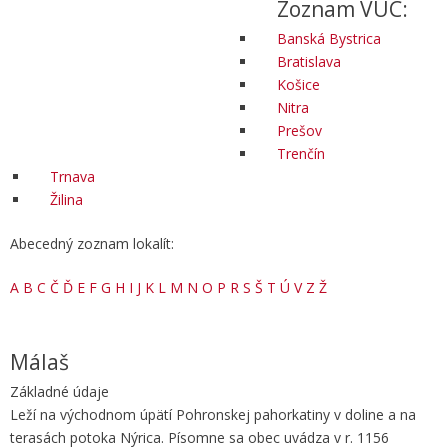
Zoznam VÚC:
Banská Bystrica
Bratislava
Košice
Nitra
Prešov
Trenčín
Trnava
Žilina
Abecedný zoznam lokalít:
A
B
C
Č
Ď
E
F
G
H
I
J
K
L
M
N
O
P
R
S
Š
T
Ú
V
Z
Ž
Málaš
Základné údaje
Leží na východnom úpätí Pohronskej pahorkatiny v doline a na
terasách potoka Nýrica. Písomne sa obec uvádza v r. 1156