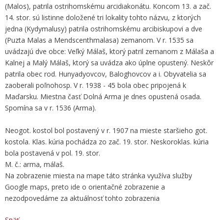
(Malos), patrila ostrihomskému arcidiakonátu. Koncom 13. a zač.
14. stor. sú listinne doložené tri lokality tohto názvu, z ktorých
jedna (Kydymalusy) patrila ostrihomskému arcibiskupovi a dve
(Puzta Malas a Mendscenthmalasa) zemanom. V r. 1535 sa
uvádzajú dve obce: Veľký Málaš, ktorý patril zemanom z Málaša a
Kalnej a Malý Málaš, ktorý sa uvádza ako úplne opustený. Neskôr
patrila obec rod. Hunyadyovcov, Baloghovcov a i. Obyvatelia sa
zaoberali poľnohosp. V r. 1938 - 45 bola obec pripojená k
Maďarsku. Miestna časť Dolná Arma je dnes opustená osada.
Spomína sa v r. 1536 (Arma).
Neogot. kostol bol postavený v r. 1907 na mieste staršieho got.
kostola. Klas. kúria pochádza zo zač. 19. stor. Neskoroklas. kúria
bola postavená v pol. 19. stor.
M. č.: arma, málaš.
Na zobrazenie miesta na mape táto stránka využíva služby
Google maps, preto ide o orientačné zobrazenie a
nezodpovedáme za aktuálnosť tohto zobrazenia
Späť