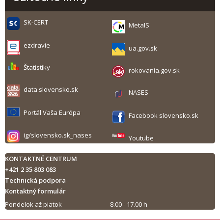
SK-CERT
MetaIS
ezdravie
ua.gov.sk
Štatistiky
rokovania.gov.sk
data.slovensko.sk
NASES
Portál Vaša Európa
Facebook slovensko.sk
ig/slovensko.sk_nases
Youtube
KONTAKTNÉ CENTRUM
+421 2 35 803 083
Technická podpora
Kontaktný formulár
Pondelok až piatok
8.00 - 17.00 h
Tlač obsahu