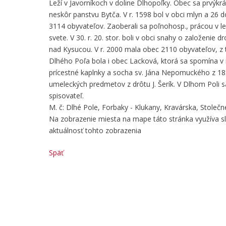
Leží v Javorníkoch v doline Dlhopoľky. Obec sa prvýkrát
neskôr panstvu Bytča. V r. 1598 bol v obci mlyn a 26
3114 obyvateľov. Zaoberali sa poľnohosp., prácou v 
svete. V 30. r. 20. stor. boli v obci snahy o založenie
nad Kysucou. V r. 2000 mala obec 2110 obyvateľov, z 
Dlhého Poľa bola i obec Lacková, ktorá sa spomína v r. 
prícestné kaplnky a socha sv. Jána Nepomuckého z 18. 
umeleckých predmetov z drôtu J. Šerík. V Dlhom Poli sa
spisovateľ.
M. č: Dlhé Pole, Forbaky - Klukany, Kravárska, Stolečn
Na zobrazenie miesta na mape táto stránka využíva 
aktuálnosť tohto zobrazenia
Späť