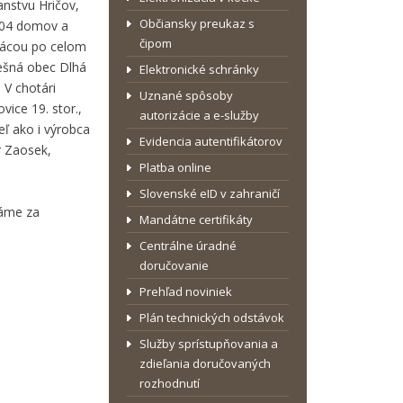
anstvu Hričov,
Občiansky preukaz s
 404 domov a
čipom
prácou po celom
dnešná obec Dlhá
Elektronické schránky
 V chotári
Uznané spôsoby
vice 19. stor.,
autorizácie a e-služby
eľ ako i výrobca
Evidencia autentifikátorov
r Zaosek,
Platba online
Slovenské eID v zahraničí
dáme za
Mandátne certifikáty
Centrálne úradné
doručovanie
Prehľad noviniek
Plán technických odstávok
Služby sprístupňovania a
zdieľania doručovaných
rozhodnutí