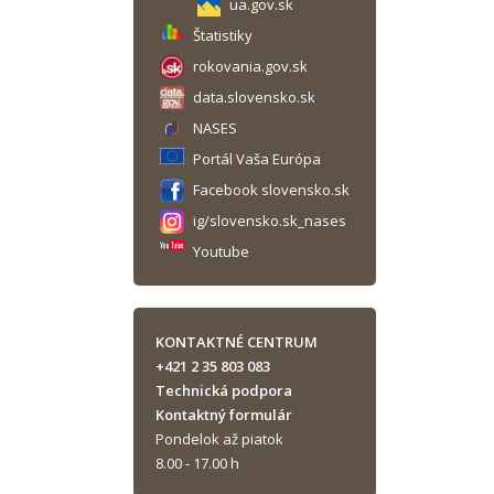
ua.gov.sk
Štatistiky
rokovania.gov.sk
data.slovensko.sk
NASES
Portál Vaša Európa
Facebook slovensko.sk
ig/slovensko.sk_nases
Youtube
KONTAKTNÉ CENTRUM
+421 2 35 803 083
Technická podpora
Kontaktný formulár
Pondelok až piatok
8.00 - 17.00 h