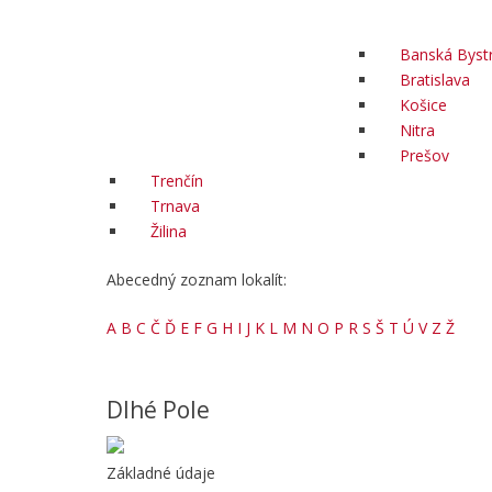
Banská Bystr
Bratislava
Košice
Nitra
Prešov
Trenčín
Trnava
Žilina
Abecedný zoznam lokalít:
A
B
C
Č
Ď
E
F
G
H
I
J
K
L
M
N
O
P
R
S
Š
T
Ú
V
Z
Ž
Dlhé Pole
Základné údaje