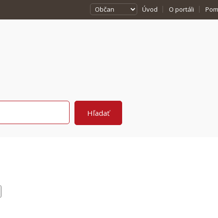
Úvod
O portáli
Pom