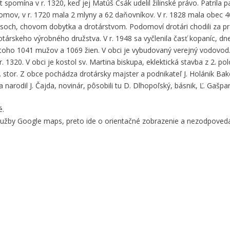
 spomína v r. 1320, keď jej Matúš Csák udelil žilinské právo. Patrila p
 domov, v r. 1720 mala 2 mlyny a 62 daňovníkov. V r. 1828 mala obec
lesoch, chovom dobytka a drotárstvom. Podomoví drotári chodili za 
 drotárskeho výrobného družstva. V r. 1948 sa vyčlenila časť kopaníc, 
toho 1041 mužov a 1069 žien. V obci je vybudovaný verejný vodovod.
1320. V obci je kostol sv. Martina biskupa, eklektická stavba z 2. polo
stor. Z obce pochádza drotársky majster a podnikateľ J. Holánik Bak
 narodil J. Čajda, novinár, pôsobili tu D. Dlhopoľský, básnik, Ľ. Gašpa
é.
služby Google maps, preto ide o orientačné zobrazenie a nezodpove