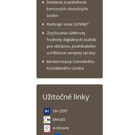
Detekcia zraniteľnosti
koncových obslužných
bodov
Redizajn siete GOVNET
Zvyšovanie úžitkovej
hodnoty digitálnych služieb
pre občanov, podnikateľov
a inštitúcie verejnej správy
Modernizácia Ústredného
Kontaktného Centra
Užitočné linky
SK-CERT
MetaIS
ezdravie