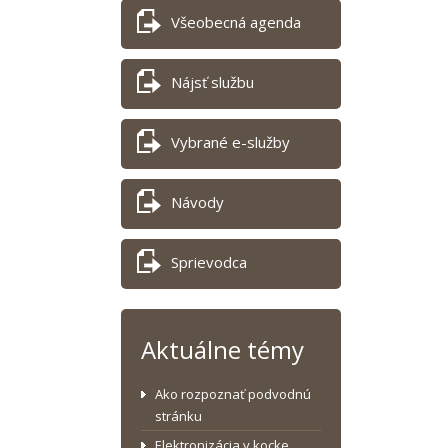
Všeobecná agenda
Nájsť službu
Vybrané e-služby
Návody
Sprievodca
Aktuálne témy
Ako rozpoznať podvodnú
stránku
Elektronizácia v kocke