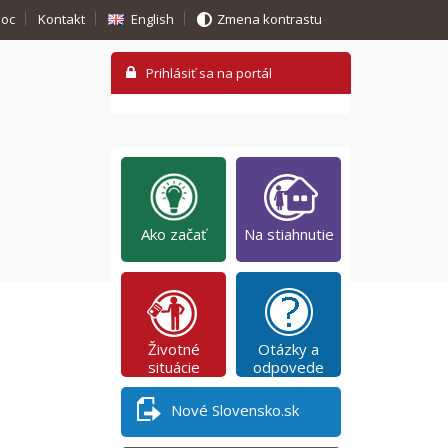
oc
Kontakt
English
Zmena kontrastu
Ako začať
Na stiahnutie
Životné
Otázky a
situácie
odpovede
Nové Slovensko.sk