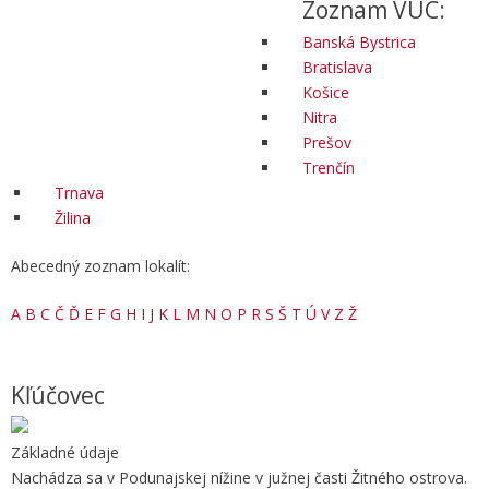
Zoznam VÚC:
Banská Bystrica
Bratislava
Košice
Nitra
Prešov
Trenčín
Trnava
Žilina
Abecedný zoznam lokalít:
A
B
C
Č
Ď
E
F
G
H
I
J
K
L
M
N
O
P
R
S
Š
T
Ú
V
Z
Ž
Kľúčovec
Základné údaje
Nachádza sa v Podunajskej nížine v južnej časti Žitného ostrova.