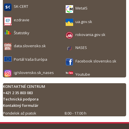
SK-CERT
MetaIS
ezdravie
ua.gov.sk
Štatistiky
rokovania.gov.sk
data.slovensko.sk
NASES
Portál Vaša Európa
Facebook slovensko.sk
ig/slovensko.sk_nases
Youtube
KONTAKTNÉ CENTRUM
+421 2 35 803 083
Technická podpora
Kontaktný formulár
Pondelok až piatok
8.00 - 17.00 h
Tlač obsahu