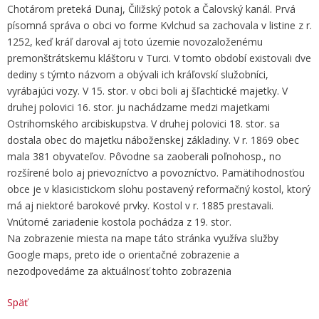
Chotárom preteká Dunaj, Čiližský potok a Čalovský kanál. Prvá
písomná správa o obci vo forme Kvlchud sa zachovala v listine z r.
1252, keď kráľ daroval aj toto územie novozaloženému
premonštrátskemu kláštoru v Turci. V tomto období existovali dve
dediny s týmto názvom a obývali ich kráľovskí služobníci,
vyrábajúci vozy. V 15. stor. v obci boli aj šľachtické majetky. V
druhej polovici 16. stor. ju nachádzame medzi majetkami
Ostrihomského arcibiskupstva. V druhej polovici 18. stor. sa
dostala obec do majetku náboženskej základiny. V r. 1869 obec
mala 381 obyvateľov. Pôvodne sa zaoberali poľnohosp., no
rozšírené bolo aj prievozníctvo a povozníctvo. Pamätihodnosťou
obce je v klasicistickom slohu postavený reformačný kostol, ktorý
má aj niektoré barokové prvky. Kostol v r. 1885 prestavali.
Vnútorné zariadenie kostola pochádza z 19. stor.
Na zobrazenie miesta na mape táto stránka využíva služby
Google maps, preto ide o orientačné zobrazenie a
nezodpovedáme za aktuálnosť tohto zobrazenia
Späť