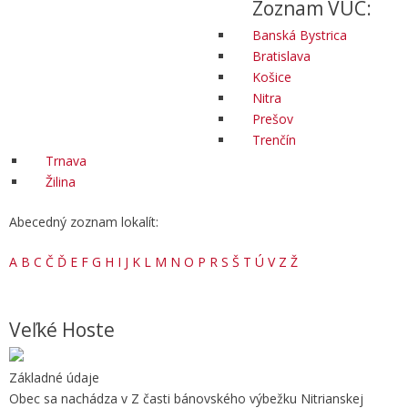
Zoznam VÚC:
Banská Bystrica
Bratislava
Košice
Nitra
Prešov
Trenčín
Trnava
Žilina
Abecedný zoznam lokalít:
A
B
C
Č
Ď
E
F
G
H
I
J
K
L
M
N
O
P
R
S
Š
T
Ú
V
Z
Ž
Veľké Hoste
Základné údaje
Obec sa nachádza v Z časti bánovského výbežku Nitrianskej