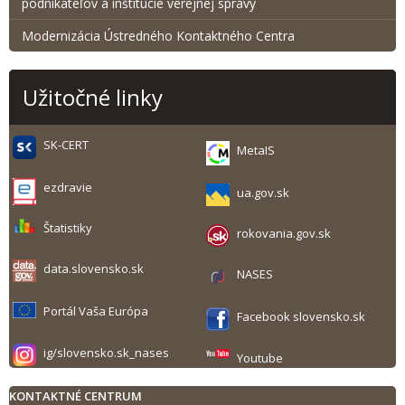
podnikateľov a inštitúcie verejnej správy
Modernizácia Ústredného Kontaktného Centra
Užitočné linky
SK-CERT
MetaIS
ezdravie
ua.gov.sk
Štatistiky
rokovania.gov.sk
data.slovensko.sk
NASES
Portál Vaša Európa
Facebook slovensko.sk
ig/slovensko.sk_nases
Youtube
KONTAKTNÉ CENTRUM