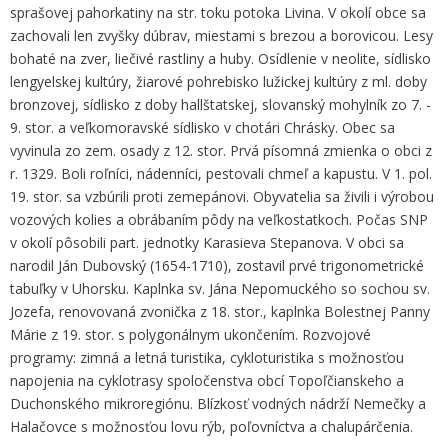
sprašovej pahorkatiny na str. toku potoka Livina. V okolí obce sa
zachovali len zvyšky dúbrav, miestami s brezou a borovicou. Lesy
bohaté na zver, liečivé rastliny a huby. Osídlenie v neolite, sídlisko
lengyelskej kultúry, žiarové pohrebisko lužickej kultúry z ml. doby
bronzovej, sídlisko z doby hallštatskej, slovanský mohylník zo 7. -
9. stor. a veľkomoravské sídlisko v chotári Chrásky. Obec sa
vyvinula zo zem. osady z 12. stor. Prvá písomná zmienka o obci z
r. 1329. Boli roľníci, nádenníci, pestovali chmeľ a kapustu. V 1. pol.
19. stor. sa vzbúrili proti zemepánovi. Obyvatelia sa živili i výrobou
vozových kolies a obrábaním pôdy na veľkostatkoch. Počas SNP
v okolí pôsobili part. jednotky Karasieva Stepanova. V obci sa
narodil Ján Dubovský (1654-1710), zostavil prvé trigonometrické
tabuľky v Uhorsku. Kaplnka sv. Jána Nepomuckého so sochou sv.
Jozefa, renovovaná zvonička z 18. stor., kaplnka Bolestnej Panny
Márie z 19. stor. s polygonálnym ukončením. Rozvojové
programy: zimná a letná turistika, cykloturistika s možnosťou
napojenia na cyklotrasy spoločenstva obcí Topoľčianskeho a
Duchonského mikroregiónu. Blízkosť vodných nádrží Nemečky a
Halačovce s možnosťou lovu rýb, poľovníctva a chalupárčenia.