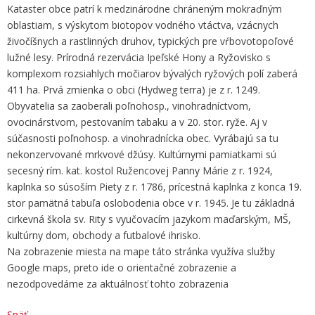
Kataster obce patrí k medzinárodne chráneným mokraďným
oblastiam, s výskytom biotopov vodného vtáctva, vzácnych
živočíšnych a rastlinných druhov, typických pre vŕbovotopoľové
lužné lesy. Prírodná rezervácia Ipeľské Hony a Ryžovisko s
komplexom rozsiahlych močiarov bývalých ryžových polí zaberá
411 ha. Prvá zmienka o obci (Hydweg terra) je z r. 1249.
Obyvatelia sa zaoberali poľnohosp., vinohradníctvom,
ovocinárstvom, pestovaním tabaku a v 20. stor. ryže. Aj v
súčasnosti poľnohosp. a vinohradnícka obec. Vyrábajú sa tu
nekonzervované mrkvové džúsy. Kultúrnymi pamiatkami sú
secesný rím. kat. kostol Ružencovej Panny Márie z r. 1924,
kaplnka so súsoším Piety z r. 1786, prícestná kaplnka z konca 19.
stor pamätná tabuľa oslobodenia obce v r. 1945. Je tu základná
cirkevná škola sv. Rity s vyučovacím jazykom maďarským, MŠ,
kultúrny dom, obchody a futbalové ihrisko.
Na zobrazenie miesta na mape táto stránka využíva služby
Google maps, preto ide o orientačné zobrazenie a
nezodpovedáme za aktuálnosť tohto zobrazenia
Späť