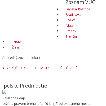
Zoznam VÚC:
Banská Bystrica
Bratislava
Košice
Nitra
Prešov
Trenčín
Trnava
Žilina
Abecedný zoznam lokalít:
A
B
C
Č
Ď
E
F
G
H
I
J
K
L
M
N
O
P
R
S
Š
T
Ú
V
Z
Ž
Ipeľské Predmostie
Základné údaje
Leží na pravom brehu Ipľa, 40 km JZ od okresného mesta.