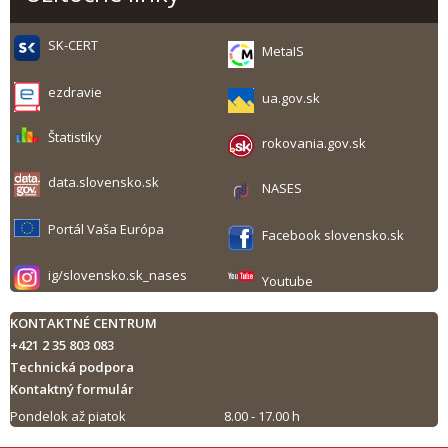
SK-CERT
MetaIS
ezdravie
ua.gov.sk
Štatistiky
rokovania.gov.sk
data.slovensko.sk
NASES
Portál Vaša Európa
Facebook slovensko.sk
ig/slovensko.sk_nases
Youtube
KONTAKTNÉ CENTRUM
+421 2 35 803 083
Technická podpora
Kontaktný formulár
Pondelok až piatok
8.00 - 17.00 h
Tlač obsahu