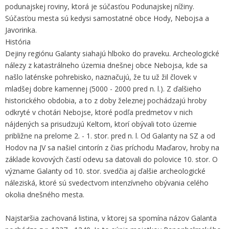
podunajskej roviny, ktorá je súčasťou Podunajskej nížiny.
Súčasťou mesta sú kedysi samostatné obce Hody, Nebojsa a
Javorinka.
História
Dejiny regiónu Galanty siahajú hlboko do praveku. Archeologické
nálezy z katastrálneho územia dnešnej obce Nebojsa, kde sa
našlo laténske pohrebisko, naznačujú, že tu už žil človek v
mladšej dobre kamennej (5000 - 2000 pred n. l.). Z ďalšieho
historického obdobia, a to z doby železnej pochádzajú hroby
odkryté v chotári Nebojse, ktoré podľa predmetov v nich
nájdených sa prisudzujú Keltom, ktorí obývali toto územie
približne na prelome 2. - 1. stor. pred n. l. Od Galanty na SZ a od
Hodov na JV sa našiel cintorín z čias príchodu Maďarov, hroby na
základe kovových častí odevu sa datovali do polovice 10. stor. O
význame Galanty od 10. stor. svedčia aj ďalšie archeologické
náleziská, ktoré sú svedectvom intenzívneho obývania celého
okolia dnešného mesta.
Najstaršia zachovaná listina, v ktorej sa spomína názov Galanta