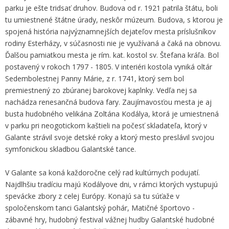
parku je ešte tridsať druhov. Budova od r. 1921 patrila štátu, boli
tu umiestnené štátne úrady, neskôr múzeum. Budova, s ktorou je
spojená história najvýznamnejších dejateľov mesta príslušníkov
rodiny Esterházy, v súčasnosti nie je využívaná a čaká na obnovu.
Ďalšou pamiatkou mesta je rím. kat. kostol sv. Štefana kráľa. Bol
postavený v rokoch 1797 - 1805. V interiéri kostola vyniká oltár
Sedembolestnej Panny Márie, z r. 1741, ktorý sem bol
premiestnený zo zbúranej barokovej kaplnky. Vedľa nej sa
nachádza renesančná budova fary. Zaujímavosťou mesta je aj
busta hudobného velikána Zoltána Kodálya, ktorá je umiestnená
v parku pri neogotickom kaštieli na počesť skladateľa, ktorý v
Galante strávil svoje detské roky a ktorý mesto preslávil svojou
symfonickou skladbou Galantské tance.
V Galante sa koná každoročne celý rad kultúrnych podujatí.
Najdlhšiu tradíciu majú Kodályove dni, v rámci ktorých vystupujú
spevácke zbory z celej Európy. Konajú sa tu súťaže v
spoločenskom tanci Galantský pohár, Matičné športovo -
zábavné hry, hudobný festival vážnej hudby Galantské hudobné