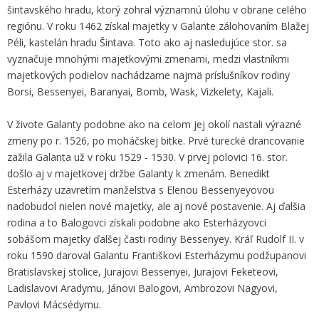
šintavského hradu, ktorý zohral významnú úlohu v obrane celého
regiónu. V roku 1462 získal majetky v Galante zálohovaním Blažej
Péli, kastelán hradu Šintava. Toto ako aj nasledujúce stor. sa
vyznačuje mnohými majetkovými zmenami, medzi vlastníkmi
majetkových podielov nachádzame najmä príslušníkov rodiny
Borsi, Bessenyei, Baranyai, Bomb, Wask, Vizkelety, Kajali.
V živote Galanty podobne ako na celom jej okolí nastali výrazné
zmeny po r. 1526, po moháčskej bitke. Prvé turecké drancovanie
zažila Galanta už v roku 1529 - 1530. V prvej polovici 16. stor.
došlo aj v majetkovej držbe Galanty k zmenám. Benedikt
Esterházy uzavretím manželstva s Elenou Bessenyeyovou
nadobudol nielen nové majetky, ale aj nové postavenie. Aj ďalšia
rodina a to Balogovci získali podobne ako Esterházyovci
sobášom majetky ďalšej časti rodiny Bessenyey. Kráľ Rudolf II. v
roku 1590 daroval Galantu Františkovi Esterházymu podžupanovi
Bratislavskej stolice, Jurajovi Bessenyei, Jurajovi Feketeovi,
Ladislavovi Aradymu, Jánovi Balogovi, Ambrozovi Nagyovi,
Pavlovi Mácsédymu.