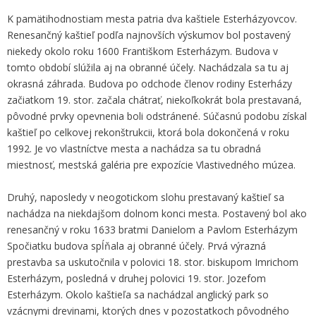
K pamätihodnostiam mesta patria dva kaštiele Esterházyovcov.
Renesančný kaštieľ podľa najnovších výskumov bol postavený
niekedy okolo roku 1600 Františkom Esterházym. Budova v
tomto období slúžila aj na obranné účely. Nachádzala sa tu aj
okrasná záhrada. Budova po odchode členov rodiny Esterházy
začiatkom 19. stor. začala chátrať, niekoľkokrát bola prestavaná,
pôvodné prvky opevnenia boli odstránené. Súčasnú podobu získal
kaštieľ po celkovej rekonštrukcii, ktorá bola dokončená v roku
1992. Je vo vlastníctve mesta a nachádza sa tu obradná
miestnosť, mestská galéria pre expozície Vlastivedného múzea.
Druhý, naposledy v neogotickom slohu prestavaný kaštieľ sa
nachádza na niekdajšom dolnom konci mesta. Postavený bol ako
renesančný v roku 1633 bratmi Danielom a Pavlom Esterházym
Spočiatku budova spĺňala aj obranné účely. Prvá výrazná
prestavba sa uskutočnila v polovici 18. stor. biskupom Imrichom
Esterházym, posledná v druhej polovici 19. stor. Jozefom
Esterházym. Okolo kaštieľa sa nachádzal anglický park so
vzácnymi drevinami, ktorých dnes v pozostatkoch pôvodného