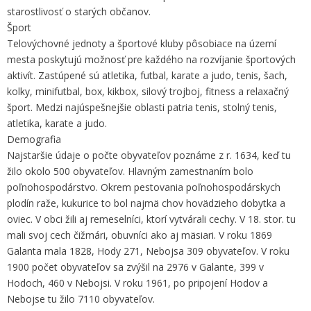
starostlivosť o starých občanov.
Šport
Telovýchovné jednoty a športové kluby pôsobiace na území
mesta poskytujú možnosť pre každého na rozvíjanie športových
aktivít. Zastúpené sú atletika, futbal, karate a judo, tenis, šach,
kolky, minifutbal, box, kikbox, silový trojboj, fitness a relaxačný
šport. Medzi najúspešnejšie oblasti patria tenis, stolný tenis,
atletika, karate a judo.
Demografia
Najstaršie údaje o počte obyvateľov poznáme z r. 1634, keď tu
žilo okolo 500 obyvateľov. Hlavným zamestnaním bolo
poľnohospodárstvo. Okrem pestovania poľnohospodárskych
plodín raže, kukurice to bol najmä chov hovädzieho dobytka a
oviec. V obci žili aj remeselníci, ktorí vytvárali cechy. V 18. stor. tu
mali svoj cech čižmári, obuvníci ako aj mäsiari. V roku 1869
Galanta mala 1828, Hody 271, Nebojsa 309 obyvateľov. V roku
1900 počet obyvateľov sa zvýšil na 2976 v Galante, 399 v
Hodoch, 460 v Nebojsi. V roku 1961, po pripojení Hodov a
Nebojse tu žilo 7110 obyvateľov.