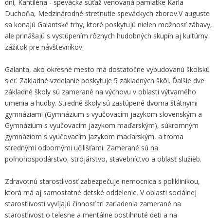
dni, Kantiléna - spevácka súťaž venovaná pamiatke Karla
Duchoňa, Medzinárodné stretnutie speváckych zborov.V auguste
sa konajú Galantské trhy, ktoré poskytujú nielen možnosť zábavy,
ale prinášajú s vystúpením rôznych hudobných skupín aj kultúrny
zážitok pre návštevníkov.
Galanta, ako okresné mesto má dostatočne vybudovanú školskú
sieť. Základné vzdelanie poskytuje 5 základných škôl. Ďalšie dve
základné školy sú zamerané na výchovu v oblasti výtvarného
umenia a hudby. Stredné školy sú zastúpené dvoma štátnymi
gymnáziami (Gymnázium s vyučovacím jazykom slovenským a
Gymnázium s vyučovacím jazykom maďarským), súkromným
gymnáziom s vyučovacím jazykom maďarským, a troma
strednými odbornými učilišťami. Zamerané sú na
poľnohospodárstvo, strojárstvo, stavebníctvo a oblasť služieb.
Zdravotnú starostlivosť zabezpečuje nemocnica s poliklinikou,
ktorá má aj samostatné detské oddelenie. V oblasti sociálnej
starostlivosti vyvíjajú činnosť tri zariadenia zamerané na
starostlivosť o telesne a mentálne postihnuté deti a na