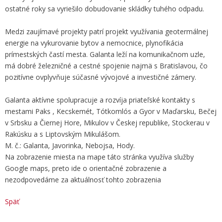
ostatné roky sa vyriešilo dobudovanie skládky tuhého odpadu.
Medzi zaujímavé projekty patrí projekt využívania geotermálnej
energie na vykurovanie bytov a nemocnice, plynofikácia
prímestských častí mesta. Galanta leží na komunikačnom uzle,
má dobré železničné a cestné spojenie najmä s Bratislavou, čo
pozitívne ovplyvňuje súčasné vývojové a investičné zámery.
Galanta aktívne spolupracuje a rozvíja priateľské kontakty s
mestami Paks , Kecskemét, Tótkomlós a Gyor v Maďarsku, Bečej
v Srbsku a Čiernej Hore, Mikulov v Českej republike, Stockerau v
Rakúsku a s Liptovským Mikulášom.
M. č.: Galanta, Javorinka, Nebojsa, Hody.
Na zobrazenie miesta na mape táto stránka využíva služby
Google maps, preto ide o orientačné zobrazenie a
nezodpovedáme za aktuálnosť tohto zobrazenia
Späť