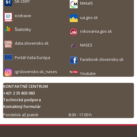
SK-CERT
MetaIS
ezdravie
ua.gov.sk
Štatistiky
rokovania.gov.sk
data.slovensko.sk
NASES
Portál Vaša Európa
Facebook slovensko.sk
ig/slovensko.sk_nases
Youtube
KONTAKTNÉ CENTRUM
+421 2 35 803 083
Technická podpora
Kontaktný formulár
Pondelok až piatok
8.00 - 17.00 h
Tlač obsahu