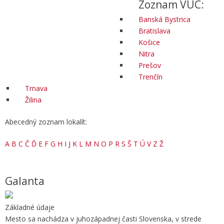
Zoznam VÚC:
Banská Bystrica
Bratislava
Košice
Nitra
Prešov
Trenčín
Trnava
Žilina
Abecedný zoznam lokalít:
A
B
C
Č
Ď
E
F
G
H
I
J
K
L
M
N
O
P
R
S
Š
T
Ú
V
Z
Ž
Galanta
Základné údaje
Mesto sa nachádza v juhozápadnej časti Slovenska, v strede