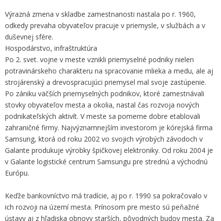
Výrazná zmena v skladbe zamestnanosti nastala po r. 1960,
odkedy prevaha obyvateľov pracuje v priemysle, v službách a v
duševnej sfére.
Hospodárstvo, infraštruktúra
Po 2. svet. vojne v meste vznikli priemyselné podniky nielen
potravinárskeho charakteru na spracovanie mlieka a medu, ale aj
strojárenský a drevospracujúci priemysel mal svoje zastúpenie.
Po zániku väčších priemyselných podnikov, ktoré zamestnávali
stovky obyvateľov mesta a okolia, nastal čas rozvoja nových
podnikateľských aktivít. V meste sa pomerne dobre etablovali
zahraničné firmy. Najvýznamnejším investorom je kórejská firma
Samsung, ktorá od roku 2002 vo svojich výrobých závodoch v
Galante produkuje výrobky špičkovej elektroniky. Od roku 2004 je
v Galante logistické centrum Samsungu pre strednú a východnú
Európu.
Keďže bankovníctvo má tradície, aj po r. 1990 sa pokračovalo v
ich rozvoji na území mesta. Prínosom pre mesto sú peňažné
ústavy aj z hľadiska obnovy starších, pôvodných budov mesta. Za