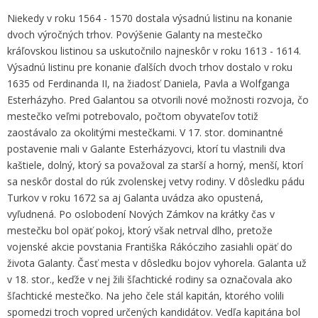
Niekedy v roku 1564 - 1570 dostala výsadnú listinu na konanie
dvoch výročných trhov. Povýšenie Galanty na mestečko
kráľovskou listinou sa uskutočnilo najneskôr v roku 1613 - 1614.
Výsadnú listinu pre konanie ďalších dvoch trhov dostalo v roku
1635 od Ferdinanda II, na žiadosť Daniela, Pavla a Wolfganga
Esterházyho. Pred Galantou sa otvorili nové možnosti rozvoja, čo
mestečko veľmi potrebovalo, počtom obyvateľov totiž
zaostávalo za okolitými mestečkami. V 17. stor. dominantné
postavenie mali v Galante Esterházyovci, ktorí tu vlastnili dva
kaštiele, dolný, ktorý sa považoval za starší a horný, menší, ktorí
sa neskôr dostal do rúk zvolenskej vetvy rodiny. V dôsledku pádu
Turkov v roku 1672 sa aj Galanta uvádza ako opustená,
vyľudnená. Po oslobodení Nových Zámkov na krátky čas v
mestečku bol opäť pokoj, ktorý však netrval dlho, pretože
vojenské akcie povstania Františka Rákócziho zasiahli opäť do
života Galanty. Časť mesta v dôsledku bojov vyhorela. Galanta už
v 18. stor., keďže v nej žili šľachtické rodiny sa označovala ako
šľachtické mestečko. Na jeho čele stál kapitán, ktorého volili
spomedzi troch vopred určených kandidátov. Vedľa kapitána bol