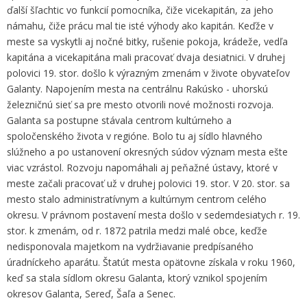
ďalší šľachtic vo funkcií pomocníka, čiže vicekapitán, za jeho
námahu, čiže prácu mal tie isté výhody ako kapitán. Keďže v
meste sa vyskytli aj nočné bitky, rušenie pokoja, krádeže, vedľa
kapitána a vicekapitána mali pracovať dvaja desiatnici. V druhej
polovici 19. stor. došlo k výrazným zmenám v živote obyvateľov
Galanty. Napojením mesta na centrálnu Rakúsko - uhorskú
železničnú sieť sa pre mesto otvorili nové možnosti rozvoja.
Galanta sa postupne stávala centrom kultúrneho a
spoločenského života v regióne. Bolo tu aj sídlo hlavného
slúžneho a po ustanovení okresných súdov význam mesta ešte
viac vzrástol. Rozvoju napomáhali aj peňažné ústavy, ktoré v
meste začali pracovať už v druhej polovici 19. stor. V 20. stor. sa
mesto stalo administratívnym a kultúrnym centrom celého
okresu. V právnom postavení mesta došlo v sedemdesiatych r. 19.
stor. k zmenám, od r. 1872 patrila medzi malé obce, keďže
nedisponovala majetkom na vydržiavanie predpísaného
úradníckeho aparátu. Štatút mesta opätovne získala v roku 1960,
keď sa stala sídlom okresu Galanta, ktorý vznikol spojením
okresov Galanta, Sereď, Šaľa a Senec.