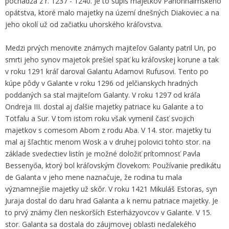
pochádza z r. 1237 - 1240. Je to súpis majetkov Panonhalmského
opátstva, ktoré malo majetky na území dnešných Diakoviec a na
jeho okolí už od začiatku uhorského kráľovstva.
Medzi prvých menovite známych majiteľov Galanty patril Un, po
smrti jeho synov majetok prešiel späť ku kráľovskej korune a tak
v roku 1291 kráľ daroval Galantu Adamovi Rufusovi. Tento po
kúpe pôdy v Galante v roku 1296 od jelčianskych hradných
poddaných sa stal majiteľom Galanty. V roku 1297 od kráľa
Ondreja III. dostal aj ďalšie majetky patriace ku Galante a to
Totfalu a Sur. V tom istom roku však vymenil časť svojich
majetkov s comesom Abom z rodu Aba. V 14. stor. majetky tu
mal aj šľachtic menom Wosk a v druhej polovici tohto stor. na
základe svedectiev listín je možné doložiť prítomnosť Pavla
Bessenyőa, ktorý bol kráľovským človekom: Používanie predikátu
de Galanta v jeho mene naznačuje, že rodina tu mala
významnejšie majetky už skôr. V roku 1421 Mikuláš Estoras, syn
Juraja dostal do daru hrad Galanta a k nemu patriace majetky. Je
to prvý známy člen neskorších Esterházyovcov v Galante. V 15.
stor. Galanta sa dostala do záujmovej oblasti neďalekého