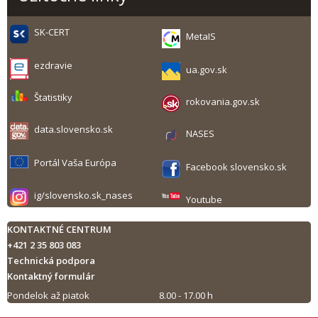
SK-CERT
MetaIS
ezdravie
ua.gov.sk
Štatistiky
rokovania.gov.sk
data.slovensko.sk
NASES
Portál Vaša Európa
Facebook slovensko.sk
ig/slovensko.sk_nases
Youtube
KONTAKTNÉ CENTRUM
+421 2 35 803 083
Technická podpora
Kontaktný formulár
Pondelok až piatok
8.00 - 17.00 h
Tlač obsahu