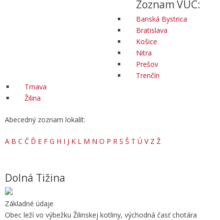
Zoznam VÚC:
Banská Bystrica
Bratislava
Košice
Nitra
Prešov
Trenčín
Trnava
Žilina
Abecedný zoznam lokalít:
A
B
C
Č
Ď
E
F
G
H
I
J
K
L
M
N
O
P
R
S
Š
T
Ú
V
Z
Ž
Dolná Tižina
Základné údaje
Obec leží vo výbežku Žilinskej kotliny, východná časť chotára