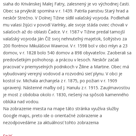
siaha do Krivánskej Malej Fatry, zalesnený je vo východnej časti.
Obec sa prvýkrát spomína v r. 1439. Patrila panstvu Starý hrad a
neskôr Strečno. V Dolnej Tižine sídlil valašský vojvoda. Podliehali
mu valasi žijúci v povodí Varínky, ale svoje stáda oviec chovali v
salašoch až do oblasti Čadce. V r. 1587 v Tižine predal tamojší
valašský vojvoda Ján Číž svoj nehnuteľný majetok, šoltýstvo za
200 florénov Mikulášovi Wawrovi. V r. 1598 bol v obci mlyn a 23
domov, v r. 1828 bolo 540 domov a 898 obyvateľov. Zaoberali sa
predovšetkým poľnohosp. a prácou v lesoch. Neskôr začali
pracovať v priemyselných podnikoch v Žiline a Martine. Obec má
vybudovaný verejný vodovod a rozvodnú sieť plynu. V obci je
kostol sv. Michala archanjela z r. 1875, po požiari v r. 1909
upravený. Nástenné maľby od J. Hanulu z r. 1915. Zaujímavosťou
je most z obdobia okolo r. 1830, riešený na spôsob kamenného
oblúka nad vodou.
Na zobrazenie miesta na mape táto stránka využíva služby
Google maps, preto ide o orientačné zobrazenie a
nezodpovedáme za aktuálnosť tohto zobrazenia
Späť