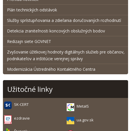
Plán technických odstávok
Služby sprístupňovania a zdieľania doručovaných rozhodnutí
Detekcia zraniteľnosti koncových obslužných bodov
Redizajn siete GOVNET
Zvyšovanie úžitkovej hodnoty digitálnych služieb pre občanov,
podnikateľov a inštitúcie verejnej správy
Modernizácia Ústredného Kontaktného Centra
Užitočné linky
SK-CERT
MetaIS
ezdravie
ua.gov.sk