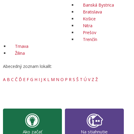
Banská Bystrica
Bratislava
Košice
Nitra
Prešov
Trenčín
Trnava
Žilina
Abecedný zoznam lokalít:
A
B
C
Č
Ď
E
F
G
H
I
J
K
L
M
N
O
P
R
S
Š
T
Ú
V
Z
Ž
Ako začať
Na stiahnutie