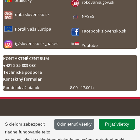
Štatistiky
rokovania.gov.sk
data.slovensko.sk
NASES
Portál Vaša Európa
Facebook slovensko.sk
ig/slovensko.sk_nases
Youtube
KONTAKTNÉ CENTRUM
+421 2 35 803 083
Technická podpora
Kontaktný formulár
Pondelok až piatok
8.00 - 17.00 h
Tlač obsahu
©
2013 - 2026, Slovensko.sk
Prevádzku stránky
S cieľom zabezpečiť
Odmietnuť všetky
Prijať všetky
Informácie zverejnené na portáli
www.slovensko.sk a správu jej
riadne fungovanie tejto
majú informatívny charakter.
obsahu zabezpečuje
webovej lokality ukladáme niekedy na vašom zariadení malé