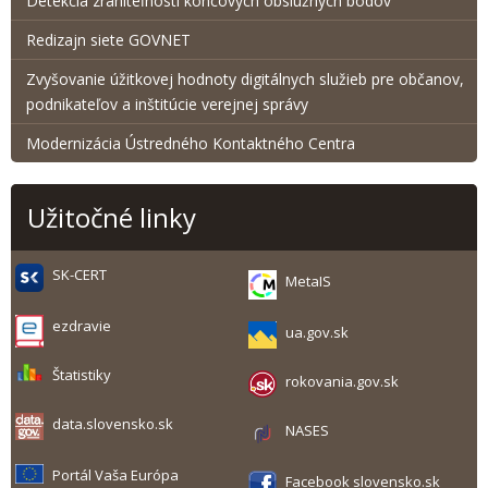
Detekcia zraniteľnosti koncových obslužných bodov
Redizajn siete GOVNET
Zvyšovanie úžitkovej hodnoty digitálnych služieb pre občanov,
podnikateľov a inštitúcie verejnej správy
Modernizácia Ústredného Kontaktného Centra
Užitočné linky
SK-CERT
MetaIS
ezdravie
ua.gov.sk
Štatistiky
rokovania.gov.sk
data.slovensko.sk
NASES
Portál Vaša Európa
Facebook slovensko.sk