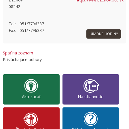
08242
OK
Do you own this website?
Tel.: 051/7796337
Fax: 051/7796337
ÚRADNÉ HODINY
Späť na zoznam
Prislúchajúce odbory:
Ako začať
Na stiahnutie