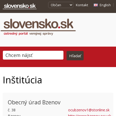
Kontakt
English
Inštitúcia
Obecný úrad Bzenov
č. 38
ocubzenov1@stonline.sk
Bzenov
http://www.bzenov.ocu.sk
This page can't load Google Maps correctly.