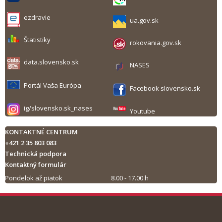
ezdravie
ua.gov.sk
Štatistiky
rokovania.gov.sk
data.slovensko.sk
NASES
Portál Vaša Európa
Facebook slovensko.sk
ig/slovensko.sk_nases
Youtube
KONTAKTNÉ CENTRUM
+421 2 35 803 083
Technická podpora
Kontaktný formulár
Pondelok až piatok
8.00 - 17.00 h
Tlač obsahu