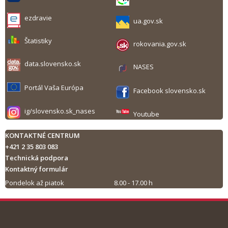
ezdravie
ua.gov.sk
Štatistiky
rokovania.gov.sk
data.slovensko.sk
NASES
Portál Vaša Európa
Facebook slovensko.sk
ig/slovensko.sk_nases
Youtube
KONTAKTNÉ CENTRUM
+421 2 35 803 083
Technická podpora
Kontaktný formulár
Pondelok až piatok
8.00 - 17.00 h
Tlač obsahu