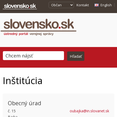
Kontakt
English
Inštitúcia
Obecný úrad
č. 15
oubajka@in.slovanet.sk
Bajka
This page can't load Google Maps correctly.