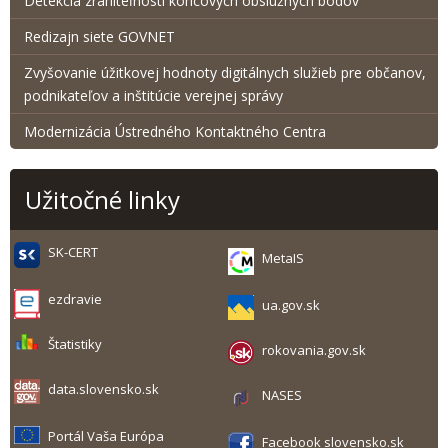
Detekcia zraniteľnosti koncových obslužných bodov
Redizajn siete GOVNET
Zvyšovanie úžitkovej hodnoty digitálnych služieb pre občanov,
podnikateľov a inštitúcie verejnej správy
Modernizácia Ústredného Kontaktného Centra
Užitočné linky
SK-CERT
MetaIS
ezdravie
ua.gov.sk
Štatistiky
rokovania.gov.sk
data.slovensko.sk
NASES
Portál Vaša Európa
Facebook slovensko.sk