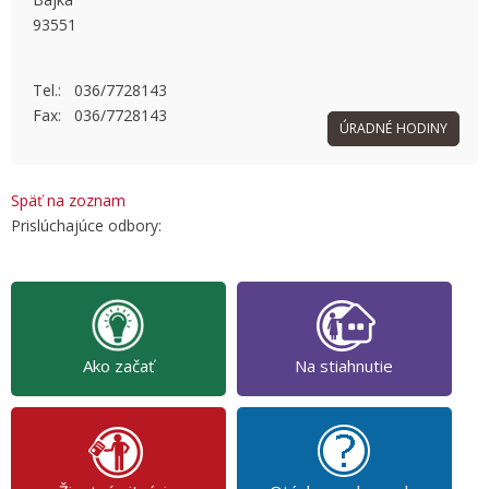
93551
OK
Do you own this website?
Tel.: 036/7728143
Fax: 036/7728143
ÚRADNÉ HODINY
Späť na zoznam
Prislúchajúce odbory:
Ako začať
Na stiahnutie