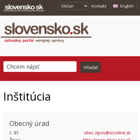
Kontakt
English
Inštitúcia
Obecný úrad
č. 85
obec.zipov@stonline.sk
Žipov
http://www.zipov.ocu.sk
This page can't load Google Maps correctly.