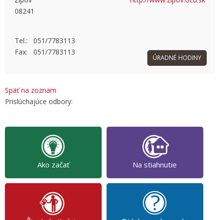
08241
OK
Do you own this website?
Tel.: 051/7783113
Fax: 051/7783113
ÚRADNÉ HODINY
Späť na zoznam
Prislúchajúce odbory:
Ako začať
Na stiahnutie