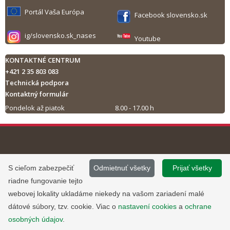
Portál Vaša Európa
Facebook slovensko.sk
ig/slovensko.sk_nases
Youtube
KONTAKTNÉ CENTRUM
+421 2 35 803 083
Technická podpora
Kontaktný formulár
Pondelok až piatok
8.00 - 17.00 h
Tlač obsahu
©
2013 - 2026, Slovensko.sk
Prevádzku stránky
S cieľom zabezpečiť
Odmietnuť všetky
Prijať všetky
Informácie zverejnené na portáli
www.slovensko.sk a správu jej
riadne fungovanie tejto
majú informatívny charakter.
obsahu zabezpečuje
webovej lokality ukladáme niekedy na vašom zariadení malé
Národná agentúra pre sieťové a
dátové súbory, tzv. cookie. Viac o
nastavení cookies
a
ochrane
elektronické služby
.
osobných údajov
.