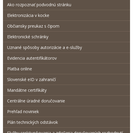
Ako rozpoznať podvodnú stránku
Elektronizácia v kocke
Občiansky preukaz s čipom
Elektronické schránky
Uznané spôsoby autorizácie a e-služby
Evidencia autentifikátorov
Platba online
Slovenské eID v zahraničí
Mandátne certifikáty
Centrálne úradné doručovanie
Prehľad noviniek
Plán technických odstávok
Služby sprístupňovania a zdieľania doručovaných rozhodnutí