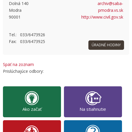
Dolná 140
archiv@saba-
Modra
pmodra.vs.sk
OK
Do you own this website?
90001
http://www.civil.gov.sk
Tel.: 033/6473926
Fax: 033/6473925
ÚRADNÉ HODINY
Späť na zoznam
Prislúchajúce odbory:
Ako začať
Na stiahnutie