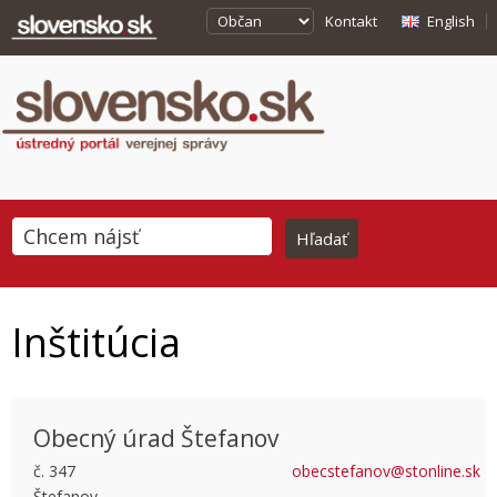
Kontakt
English
Inštitúcia
Obecný úrad Štefanov
č. 347
obecstefanov@stonline.sk
Štefanov
This page can't load Google Maps correctly.