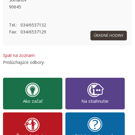
90645
OK
Do you own this website?
Tel.: 034/6537132
Fax: 034/6537129
ÚRADNÉ HODINY
Späť na zoznam
Prislúchajúce odbory:
Ako začať
Na stiahnutie