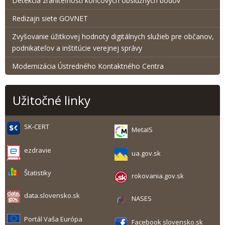
Detekcia zraniteľnosti koncových obslužných bodov
Redizajn siete GOVNET
Zvyšovanie úžitkovej hodnoty digitálnych služieb pre občanov,
podnikateľov a inštitúcie verejnej správy
Modernizácia Ústredného Kontaktného Centra
Užitočné linky
SK-CERT
MetaIS
ezdravie
ua.gov.sk
Štatistiky
rokovania.gov.sk
data.slovensko.sk
NASES
Portál Vaša Európa
Facebook slovensko.sk