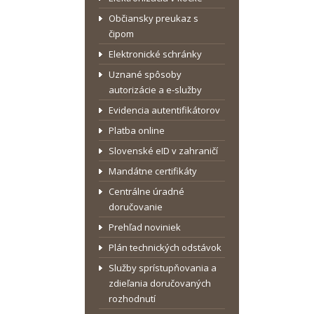
Občiansky preukaz s
čipom
Elektronické schránky
Uznané spôsoby
autorizácie a e-služby
Evidencia autentifikátorov
Platba online
Slovenské eID v zahraničí
Mandátne certifikáty
Centrálne úradné
doručovanie
Prehľad noviniek
Plán technických odstávok
Služby sprístupňovania a
zdieľania doručovaných
rozhodnutí