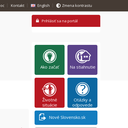
oc
Kontakt
English
Zmena kontrastu
Ako začať
Na stiahnutie
Životné
Otázky a
situácie
odpovede
Nové Slovensko.sk