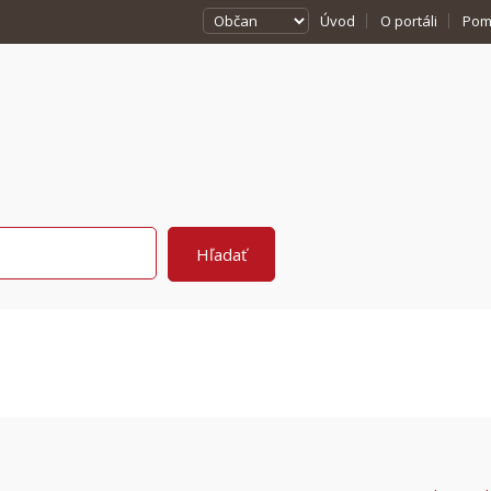
Úvod
O portáli
Pom