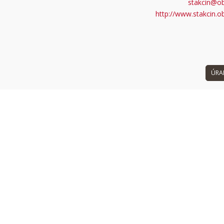
stakcin@o
 can't load Google Maps correctly.
http://www.stakcin.o
OK
 own this website?
ÚRA