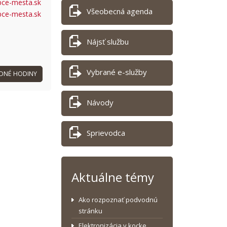
bce-mesta.sk
Všeobecná agenda
bce-mesta.sk
Nájsť službu
Vybrané e-služby
DNÉ HODINY
Návody
Sprievodca
Aktuálne témy
Ako rozpoznať podvodnú
stránku
Elektronizácia v kocke