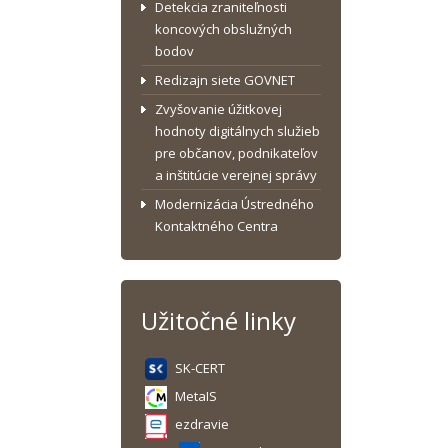
Detekcia zraniteľnosti
koncových obslužných
bodov
Redizajn siete GOVNET
Zvyšovanie úžitkovej
hodnoty digitálnych služieb
pre občanov, podnikateľov
a inštitúcie verejnej správy
Modernizácia Ústredného
Kontaktného Centra
Užitočné linky
SK-CERT
MetaIS
ezdravie