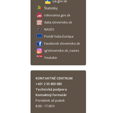
ua.gov.sk
Štatistiky
rokovania.gov.sk
data.slovensko.sk
NASES
Portál Vaša Európa
Facebook slovensko.sk
ig/slovensko.sk_nases
Youtube
KONTAKTNÉ CENTRUM
+421 2 35 803 083
Technická podpora
Kontaktný formulár
Pondelok až piatok
8.00 - 17.00 h