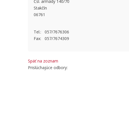
Čsl. armády 140/70
This page
Stakčín
06761
Do you
Tel.: 057/7676306
Fax: 057/7674309
Späť na zoznam
Prislúchajúce odbory: