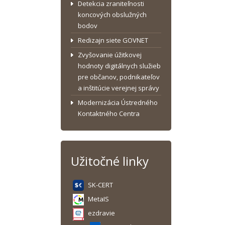
Detekcia zraniteľnosti
koncových obslužných
bodov
Redizajn siete GOVNET
Zvyšovanie úžitkovej
hodnoty digitálnych služieb
pre občanov, podnikateľov
a inštitúcie verejnej správy
Modernizácia Ústredného
Kontaktného Centra
Užitočné linky
SK-CERT
MetaIS
ezdravie