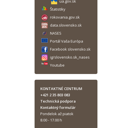
ua.gov.sk
Štatistiky
rokovania.gov.sk
data.slovensko.sk
NASES
Portál Vaša Európa
Facebook slovensko.sk
ig/slovensko.sk_nases
Youtube
KONTAKTNÉ CENTRUM
+421 2 35 803 083
Technická podpora
Kontaktný formulár
Pondelok až piatok
8.00 - 17.00 h