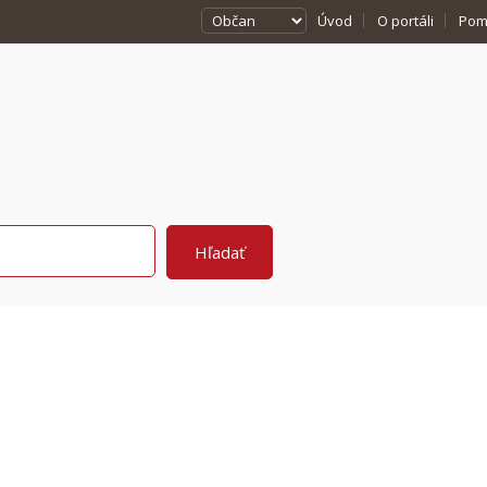
Úvod
O portáli
Pom