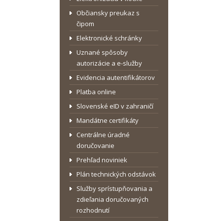
Občiansky preukaz s
čipom
Elektronické schránky
Uznané spôsoby
autorizácie a e-služby
Evidencia autentifikátorov
Platba online
Slovenské eID v zahraničí
Mandátne certifikáty
Centrálne úradné
doručovanie
Prehľad noviniek
Plán technických odstávok
Služby sprístupňovania a
zdieľania doručovaných
rozhodnutí