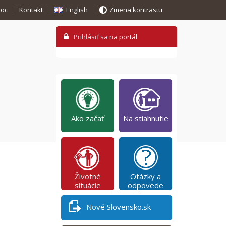
oc
Kontakt
English
Zmena kontrastu
Ako začať
Na stiahnutie
Životné
Otázky a
situácie
odpovede
Nové Slovensko.sk