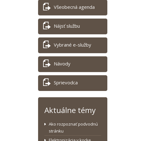
Všeobecná agenda
Nájsť službu
Vybrané e-služby
Návody
Sprievodca
Aktuálne témy
Ako rozpoznať podvodnú
stránku
Elektronizácia v kocke