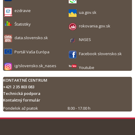
ezdravie
ua.gov.sk
Štatistiky
rokovania.gov.sk
data.slovensko.sk
NASES
Portál Vaša Európa
Facebook slovensko.sk
ig/slovensko.sk_nases
Youtube
KONTAKTNÉ CENTRUM
+421 2 35 803 083
Technická podpora
Kontaktný formulár
Pondelok až piatok
8.00 - 17.00 h
Tlač obsahu