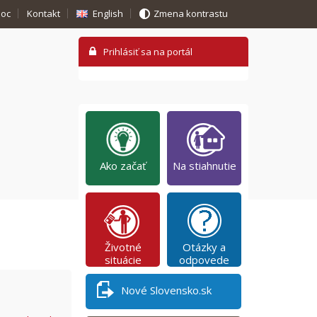
oc
Kontakt
English
Zmena kontrastu
Ako začať
Na stiahnutie
Životné
Otázky a
situácie
odpovede
Nové Slovensko.sk