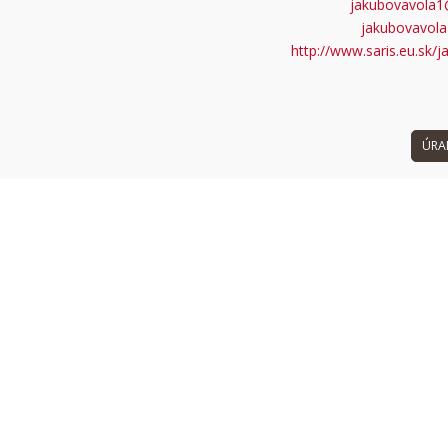
jakubovavola1@
 can't load Google Maps correctly.
jakubovavol
http://www.saris.eu.sk/
OK
 own this website?
ÚRA