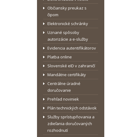
Občiansky preukaz s
čipom
Elektronické schránky
Uznané spôsoby
autorizácie a e-služby
Evidencia autentifikátorov
Platba online
Slovenské eID v zahraničí
Mandátne certifikáty
Centrálne úradné
doručovanie
Prehľad noviniek
Plán technických odstávok
Služby sprístupňovania a
zdieľania doručovaných
rozhodnutí