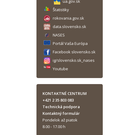
ua.gov.sk
Štatistiky
rokovania.gov.sk
data.slovensko.sk
NASES
Portál Vaša Európa
Facebook slovensko.sk
ig/slovensko.sk_nases
Youtube
KONTAKTNÉ CENTRUM
+421 2 35 803 083
Technická podpora
Kontaktný formulár
Pondelok až piatok
8.00 - 17.00 h