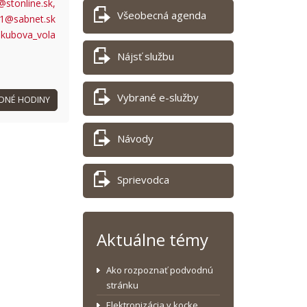
stonline.sk,
Všeobecná agenda
a1@sabnet.sk
jakubova_vola
Nájsť službu
Vybrané e-služby
DNÉ HODINY
Návody
Sprievodca
Aktuálne témy
Ako rozpoznať podvodnú
stránku
Elektronizácia v kocke