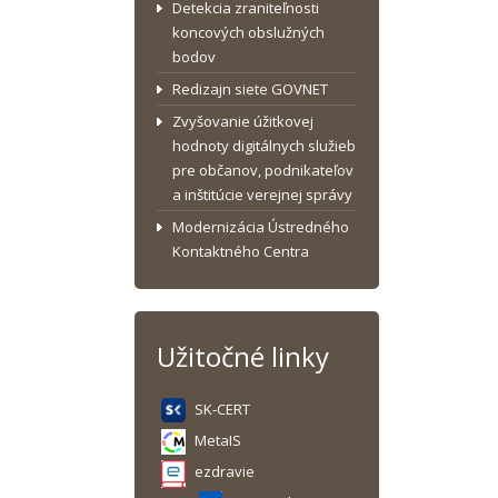
Detekcia zraniteľnosti
koncových obslužných
bodov
Redizajn siete GOVNET
Zvyšovanie úžitkovej
hodnoty digitálnych služieb
pre občanov, podnikateľov
a inštitúcie verejnej správy
Modernizácia Ústredného
Kontaktného Centra
Užitočné linky
SK-CERT
MetaIS
ezdravie