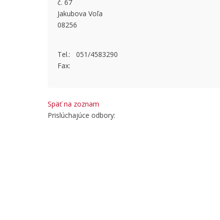
č. 67
This page
Jakubova Voľa
08256
Do you
Tel.: 051/4583290
Fax:
Späť na zoznam
Prislúchajúce odbory: