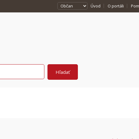
Úvod
O portáli
Pom