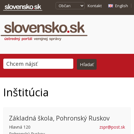
Kontakt
English
Inštitúcia
Základná škola, Pohronský Ruskov
Hlavná 120
zspr@post.sk
Pohronský Ruskov
This page can't load Google Maps correctly.