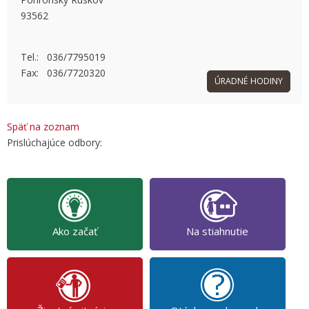
93562
OK
Do you own this website?
Tel.: 036/7795019
Fax: 036/7720320
ÚRADNÉ HODINY
Späť na zoznam
Prislúchajúce odbory:
Ako začať
Na stiahnutie