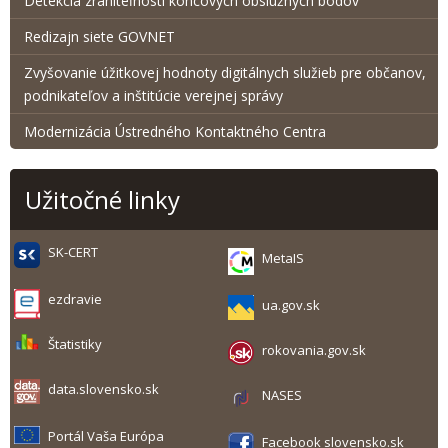
Detekcia zraniteľnosti koncových obslužných bodov
Redizajn siete GOVNET
Zvyšovanie úžitkovej hodnoty digitálnych služieb pre občanov,
podnikateľov a inštitúcie verejnej správy
Modernizácia Ústredného Kontaktného Centra
Užitočné linky
SK-CERT
MetaIS
ezdravie
ua.gov.sk
Štatistiky
rokovania.gov.sk
data.slovensko.sk
NASES
Portál Vaša Európa
Facebook slovensko.sk