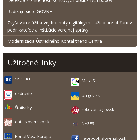
Detekcia zraniteľnosti koncových obslužných bodov
Redizajn siete GOVNET
Zvyšovanie úžitkovej hodnoty digitálnych služieb pre občanov,
podnikateľov a inštitúcie verejnej správy
Modernizácia Ústredného Kontaktného Centra
Užitočné linky
SK-CERT
MetaIS
ezdravie
ua.gov.sk
Štatistiky
rokovania.gov.sk
data.slovensko.sk
NASES
Portál Vaša Európa
Facebook slovensko.sk