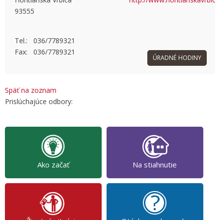
93555
OK
Do you own this website?
Tel.: 036/7789321
Fax: 036/7789321
ÚRADNÉ HODINY
Späť na zoznam
Prislúchajúce odbory:
Ako začať
Na stiahnutie