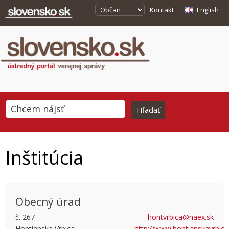
Kontakt
English
Inštitúcia
Obecný úrad
č. 267
hontvrbica@naex.sk
Hontianska Vrbica
http://www.hontianskavrbica
This page can't load Google Maps correctly.