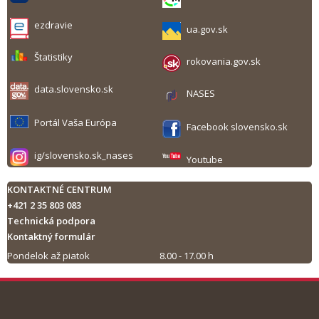
ezdravie
ua.gov.sk
Štatistiky
rokovania.gov.sk
data.slovensko.sk
NASES
Portál Vaša Európa
Facebook slovensko.sk
ig/slovensko.sk_nases
Youtube
KONTAKTNÉ CENTRUM
+421 2 35 803 083
Technická podpora
Kontaktný formulár
Pondelok až piatok
8.00 - 17.00 h
Tlač obsahu