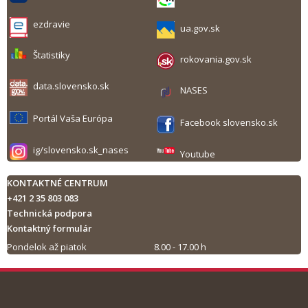
ezdravie
ua.gov.sk
Štatistiky
rokovania.gov.sk
data.slovensko.sk
NASES
Portál Vaša Európa
Facebook slovensko.sk
ig/slovensko.sk_nases
Youtube
KONTAKTNÉ CENTRUM
+421 2 35 803 083
Technická podpora
Kontaktný formulár
Pondelok až piatok
8.00 - 17.00 h
Tlač obsahu