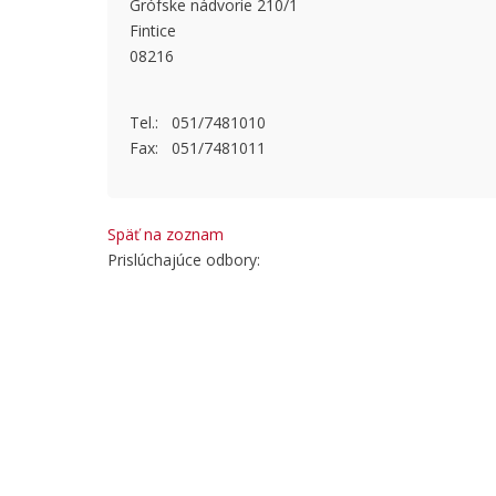
Grófske nádvorie 210/1
This page
Fintice
08216
Do you
Tel.: 051/7481010
Fax: 051/7481011
Späť na zoznam
Prislúchajúce odbory: