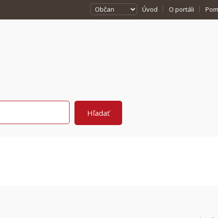
Úvod
O portáli
Pom