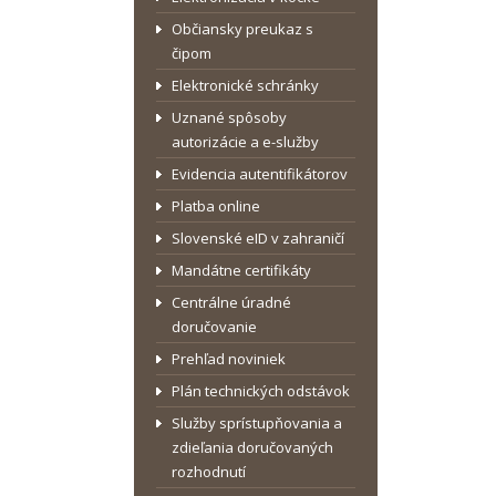
Občiansky preukaz s
čipom
Elektronické schránky
Uznané spôsoby
autorizácie a e-služby
Evidencia autentifikátorov
Platba online
Slovenské eID v zahraničí
Mandátne certifikáty
Centrálne úradné
doručovanie
Prehľad noviniek
Plán technických odstávok
Služby sprístupňovania a
zdieľania doručovaných
rozhodnutí