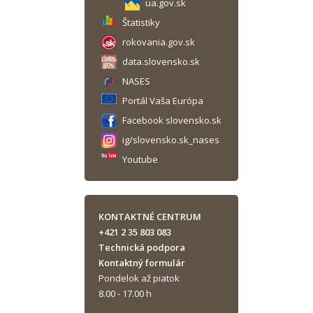
ua.gov.sk
Štatistiky
rokovania.gov.sk
data.slovensko.sk
NASES
Portál Vaša Európa
Facebook slovensko.sk
ig/slovensko.sk_nases
Youtube
KONTAKTNÉ CENTRUM
+421 2 35 803 083
Technická podpora
Kontaktný formulár
Pondelok až piatok
8.00 - 17.00 h