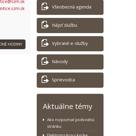
ntice@szm.sk
Všeobecná agenda
intice.szm.sk
Nájsť službu
Vybrané e-služby
DNÉ HODINY
Návody
Sprievodca
Aktuálne témy
Ako rozpoznať podvodnú
stránku
Elektronizácia v kocke