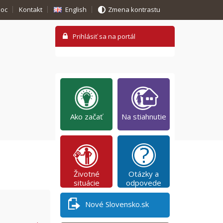
oc
Kontakt
English
Zmena kontrastu
Ako začať
Na stiahnutie
Životné
Otázky a
situácie
odpovede
Nové Slovensko.sk