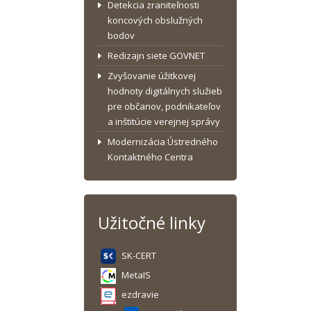
Detekcia zraniteľnosti
koncových obslužných
bodov
Redizajn siete GOVNET
Zvyšovanie úžitkovej
hodnoty digitálnych služieb
pre občanov, podnikateľov
a inštitúcie verejnej správy
Modernizácia Ústredného
Kontaktného Centra
Užitočné linky
SK-CERT
MetaIS
ezdravie