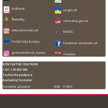
ezdravie
ua.gov.sk
Štatistiky
rokovania.gov.sk
data.slovensko.sk
NASES
Portál Vaša Európa
Facebook slovensko.sk
ig/slovensko.sk_nases
Youtube
KONTAKTNÉ CENTRUM
+421 2 35 803 083
Technická podpora
Kontaktný formulár
Pondelok až piatok
8.00 - 17.00 h
Tlač obsahu