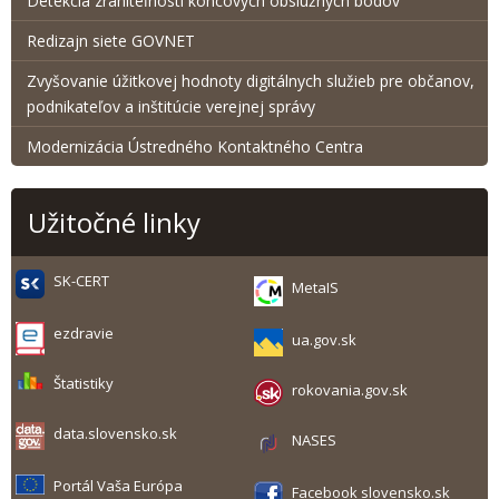
Detekcia zraniteľnosti koncových obslužných bodov
Redizajn siete GOVNET
Zvyšovanie úžitkovej hodnoty digitálnych služieb pre občanov,
podnikateľov a inštitúcie verejnej správy
Modernizácia Ústredného Kontaktného Centra
Užitočné linky
SK-CERT
MetaIS
ezdravie
ua.gov.sk
Štatistiky
rokovania.gov.sk
data.slovensko.sk
NASES
Portál Vaša Európa
Facebook slovensko.sk