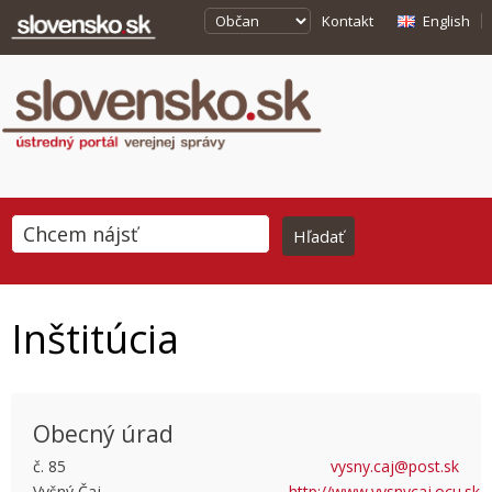
Kontakt
English
Inštitúcia
Obecný úrad
č. 85
vysny.caj@post.sk
Vyšný Čaj
http://www.vysnycaj.ocu.sk
This page can't load Google Maps correctly.