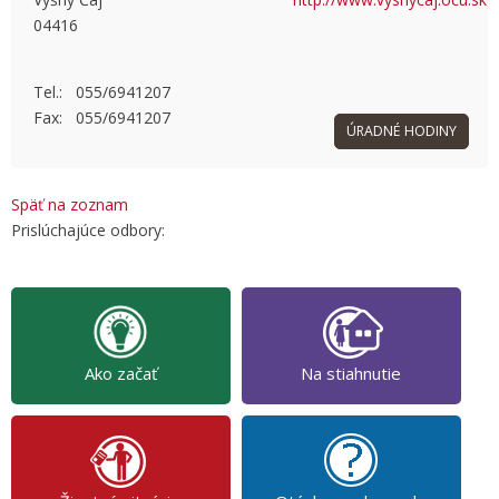
04416
OK
Do you own this website?
Tel.: 055/6941207
Fax: 055/6941207
ÚRADNÉ HODINY
Späť na zoznam
Prislúchajúce odbory:
Ako začať
Na stiahnutie