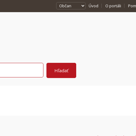
Úvod
O portáli
Pom