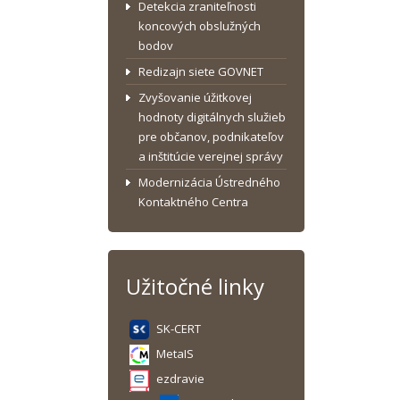
Detekcia zraniteľnosti
koncových obslužných
bodov
Redizajn siete GOVNET
Zvyšovanie úžitkovej
hodnoty digitálnych služieb
pre občanov, podnikateľov
a inštitúcie verejnej správy
Modernizácia Ústredného
Kontaktného Centra
Užitočné linky
SK-CERT
MetaIS
ezdravie