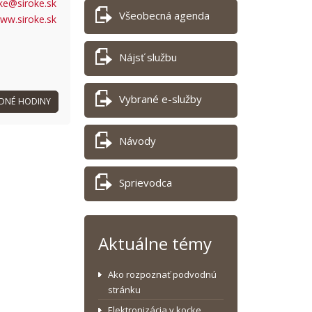
ke@siroke.sk
Všeobecná agenda
www.siroke.sk
Nájsť službu
Vybrané e-služby
DNÉ HODINY
Návody
Sprievodca
Aktuálne témy
Ako rozpoznať podvodnú
stránku
Elektronizácia v kocke