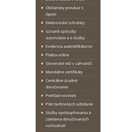
Občiansky preukaz s
čipom
Elektronické schránky
Uznané spôsoby
autorizácie a e-služby
Evidencia autentifikátorov
Platba online
Slovenské eID v zahraničí
Mandátne certifikáty
Centrálne úradné
doručovanie
Prehľad noviniek
Plán technických odstávok
Služby sprístupňovania a
zdieľania doručovaných
rozhodnutí