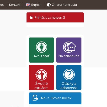
oc
Kontakt
English
Zmena kontrastu
Ako začať
Na stiahnutie
Životné
Otázky a
situácie
odpovede
Nové Slovensko.sk