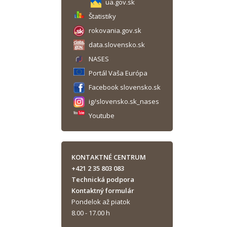
ua.gov.sk
Štatistiky
rokovania.gov.sk
data.slovensko.sk
NASES
Portál Vaša Európa
Facebook slovensko.sk
ig/slovensko.sk_nases
Youtube
KONTAKTNÉ CENTRUM
+421 2 35 803 083
Technická podpora
Kontaktný formulár
Pondelok až piatok
8.00 - 17.00 h