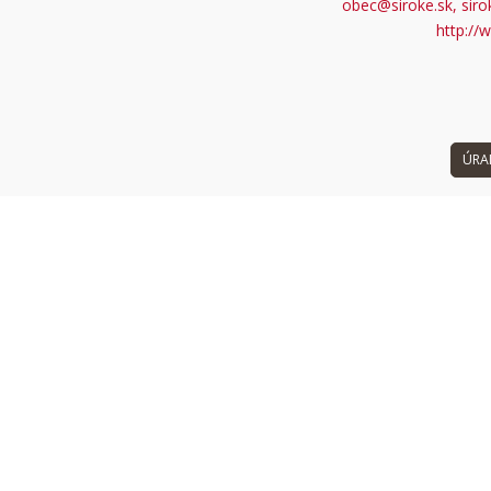
obec@siroke.sk, siro
 can't load Google Maps correctly.
http://
OK
 own this website?
ÚRA