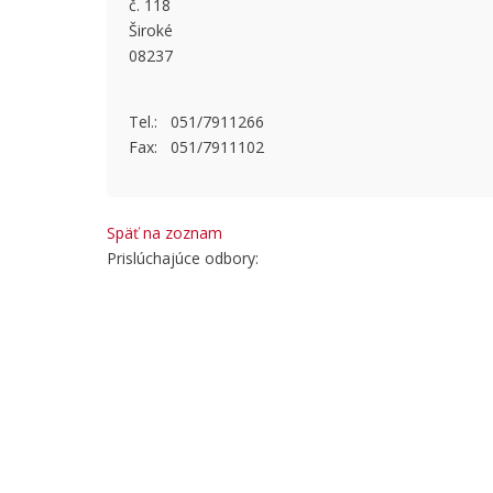
č. 118
This page
Široké
08237
Do you
Tel.: 051/7911266
Fax: 051/7911102
Späť na zoznam
Prislúchajúce odbory: